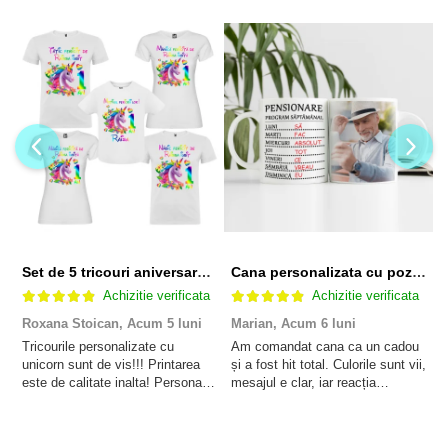
Set de 5 tricouri aniversare pentru nasi, parinti si copil, personalizate cu nume, varsta si mesaj "Motivul fericirii lor" model Unicorn
Cana personalizata cu poza si model Pensionare
Achizitie verificata
Achizitie verificata
Roxana Stoican,
Acum 5 luni
Marian,
Acum 6 luni
D
l
Tricourile personalizate cu
Am comandat cana ca un cadou
unicorn sunt de vis!!! Printarea
și a fost hit total. Culorile sunt vii,
F
este de calitate inalta! Personalul
mesajul e clar, iar reacția
p
este amabil și de ajutor!
persoanei a fost de neprețuit. A
Mulțumim frumos o sa le purtam
meritat fiecare leu.
cu drag la aniversate fetitei de 1