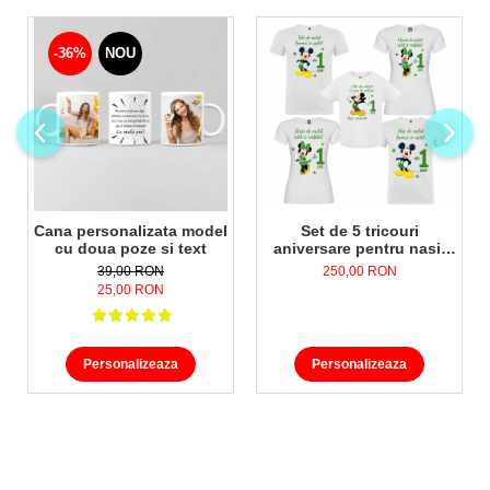
-36%
NOU
Cana personalizata model
Set de 5 tricouri
cu doua poze si text
aniversare pentru nasi,
parinti si copil,
39,00 RON
250,00 RON
personalizate cu Mickey
25,00 RON
Mouse
Personalizeaza
Personalizeaza