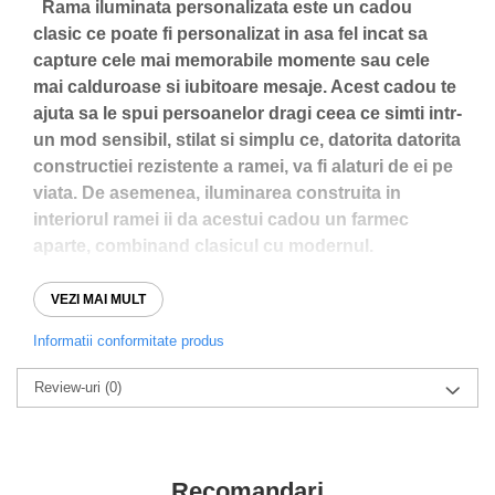
Rama iluminata personalizata este un cadou
clasic ce poate fi personalizat in asa fel incat sa
capture cele mai memorabile momente sau cele
mai calduroase si iubitoare mesaje. Acest cadou te
ajuta sa le spui persoanelor dragi ceea ce simti intr-
un mod sensibil, stilat si simplu ce, datorita datorita
constructiei rezistente a ramei, va fi alaturi de ei pe
viata. De asemenea, iluminarea construita in
interiorul ramei ii da acestui cadou un farmec
aparte, combinand clasicul cu modernul.
Daca doresti sa schimbi ceva la rama ta iluminata,
VEZI MAI MULT
nu ezita sa ne contactezi pe WhatsApp la numarul
Informatii conformitate produs
0760831767, unde poti sa ne si lasai mesaj si
pentru initierea unei comenzi. Print-ul din rama este
Review-uri
(0)
complet personalizabil la alegerea dumneavoastra!
In rubrica "Comentarii" puteti adauga detalii
pentru cum vreti sa fie personalizate ramele.
Recomandari