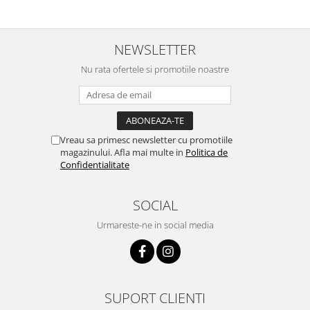
este amabil și de ajutor!
persoanei a fost de neprețuit. A
Mulțumim frumos o sa le
meritat fiecare leu.
purtam cu drag la aniversate
fetitei de 1 anisor!
NEWSLETTER
Nu rata ofertele si promotiile noastre
Vreau sa primesc newsletter cu promotiile
magazinului. Afla mai multe in
Politica de
Confidentialitate
SOCIAL
Urmareste-ne in social media
SUPORT CLIENTI