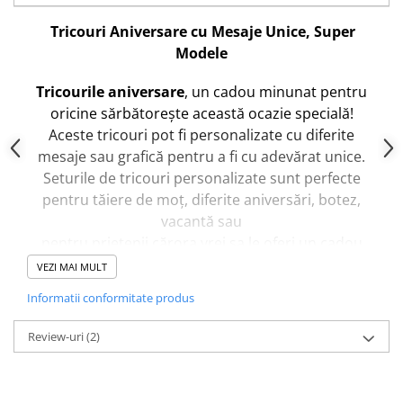
Tricouri Aniversare cu Mesaje Unice, Super
Modele
Tricourile aniversare
, un cadou minunat pentru
oricine sărbătorește această ocazie specială!
Aceste tricouri pot fi personalizate cu diferite
mesaje sau grafică pentru a fi cu adevărat unice.
Seturile de tricouri personalizate sunt perfecte
pentru tăiere de moț, diferite aniversări, botez,
vacantă sau
pentru prietenii cărora vrei sa le oferi un cadou
special, care sa le rămână în suflet pentru
VEZI MAI MULT
totdeauna!!!
Informatii conformitate produs
n rubrica
"Comentarii
" puteti adăuga detalii
Î
Review-uri
(2)
pentru cum vreți să fie personalizate tricourile.
Dacă doriți tricouri și pentru alți membri ai familiei
acest lucru este posibil, trebuie doar să ne