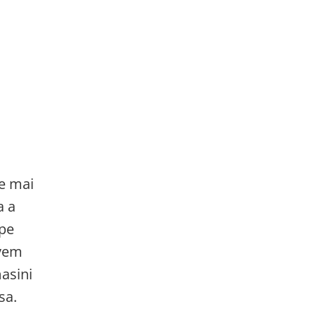
le mai
a a
 pe
avem
masini
sa.