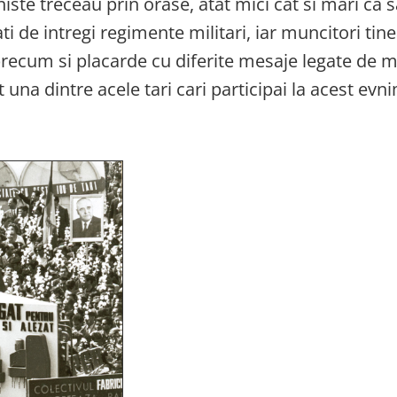
iste treceau prin orase, atat mici cat si mari ca s
ti de intregi regimente militari, iar muncitori tin
e precum si placarde cu diferite mesaje legate de
 una dintre acele tari cari participai la acest evn