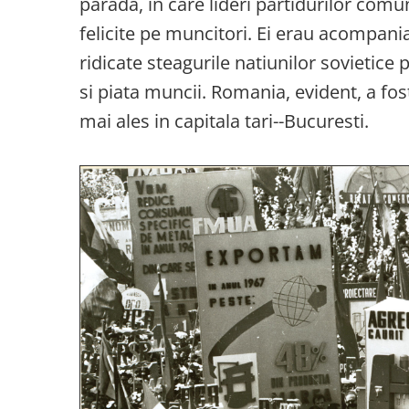
parada, in care lideri partidurilor comun
felicite pe muncitori. Ei erau acompania
ridicate steagurile natiunilor sovietic
si piata muncii. Romania, evident, a fost
mai ales in capitala tari--Bucuresti.