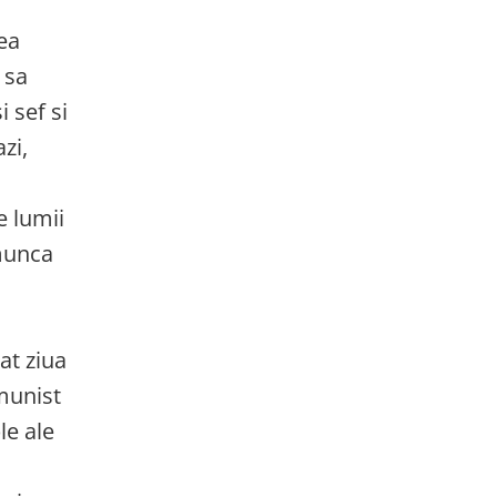
rea
 sa
 sef si
zi,
e lumii
 munca
at ziua
omunist
le ale