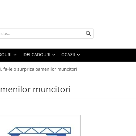
DOURI
IDEI CADOURI
OCAZII
, fa-le o surpriza oamenilor muncitori
oamenilor muncitori