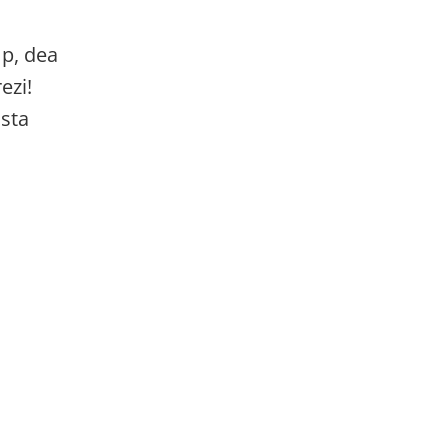
mp, dea
ezi!
asta