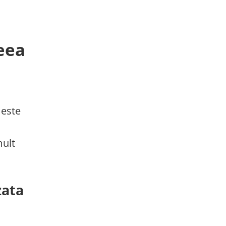
ceea
 este
mult
zata