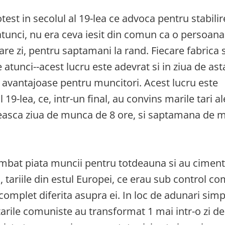
test in secolul al 19-lea ce advoca pentru stabili
unci, nu era ceva iesit din comun ca o persoana
re zi, pentru saptamani la rand. Fiecare fabrica si
tunci--acest lucru este adevrat si in ziua de asta
i avantajoase pentru muncitori. Acest lucru este
19-lea, ce, intr-un final, au convins marile tari al
ilieasca ziua de munca de 8 ore, si saptamana de
mbat piata muncii pentru totdeauna si au ciment
 tariile din estul Europei, ce erau sub control c
 complet diferita asupra ei. In loc de adunari simp
 tarile comuniste au transformat 1 mai intr-o zi de