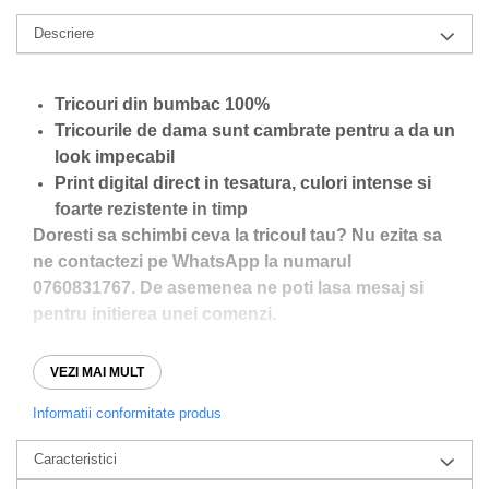
Descriere
Tricouri din bumbac 100%
Tricourile de dama sunt cambrate pentru a da un
look impecabil
Print digital direct in tesatura, culori intense si
foarte rezistente in timp
Doresti sa schimbi ceva la tricoul tau? Nu ezita sa
ne contactezi pe WhatsApp la numarul
0760831767. De asemenea ne poti lasa mesaj si
pentru initierea unei comenzi.
VEZI MAI MULT
Analizati ghidul de marimi pentru a va asigura ca
alegeti marimea perfecta!
Informatii conformitate produs
Caracteristici