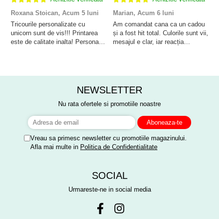
Roxana Stoican,
Acum 5 luni
Marian,
Acum 6 luni
D
l
Tricourile personalizate cu
Am comandat cana ca un cadou
unicorn sunt de vis!!! Printarea
și a fost hit total. Culorile sunt vii,
F
este de calitate inalta! Personalul
mesajul e clar, iar reacția
p
este amabil și de ajutor!
persoanei a fost de neprețuit. A
Mulțumim frumos o sa le purtam
meritat fiecare leu.
cu drag la aniversate fetitei de 1
anisor!
NEWSLETTER
Nu rata ofertele si promotiile noastre
Vreau sa primesc newsletter cu promotiile magazinului.
Afla mai multe in
Politica de Confidentialitate
SOCIAL
Urmareste-ne in social media