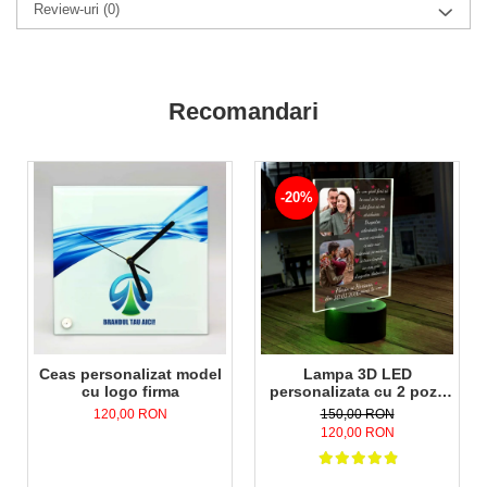
Review-uri
(0)
Recomandari
-20%
Ceas personalizat model
Lampa 3D LED
cu logo firma
personalizata cu 2 poze
nume,data si text Te-am
120,00 RON
150,00 RON
gasit fara sa te caut..
120,00 RON