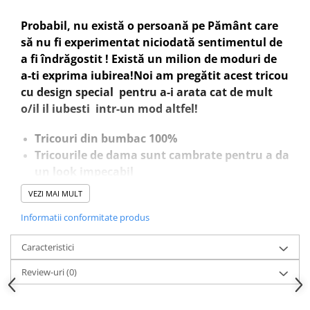
Probabil, nu există o persoană pe Pământ care
să nu fi experimentat niciodată sentimentul de
a fi îndrăgostit ! Există un milion de moduri de
a-ti exprima iubirea!Noi am pregătit acest tricou
cu design special pentru a-i arata cat de mult
o/il il iubesti intr-un mod altfel!
Tricouri din bumbac 100%
Tricourile de dama sunt cambrate pentru a da
un look impecabil
Print digital direct in tesatura, culori intense
VEZI MAI MULT
si foarte rezistente in timp
Informatii conformitate produs
Caracteristici
Doresti sa schimbi ceva la tricoul tau? Nu ezita
sa ne contactezi pe WhatsApp la numarul
Review-uri
(0)
0760831767. De asemenea ne poti lasa mesaj si
pentru initierea unei comenzi.