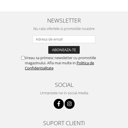
este amabil și de ajutor!
persoanei a fost de neprețuit. A
Mulțumim frumos o sa le
meritat fiecare leu.
purtam cu drag la aniversate
fetitei de 1 anisor!
NEWSLETTER
Nu rata ofertele si promotiile noastre
Vreau sa primesc newsletter cu promotiile
magazinului. Afla mai multe in
Politica de
Confidentialitate
SOCIAL
Urmareste-ne in social media
SUPORT CLIENTI