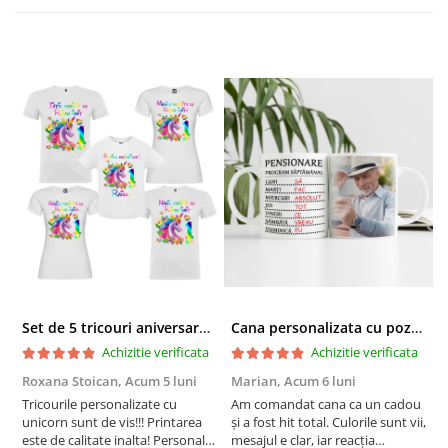
Set de 5 tricouri aniversare pentru nasi, parinti si copil, personalizate cu nume, varsta si mesaj "Motivul fericirii lor" model Unicorn
Cana personalizata cu poza si model Pensionare
Achizitie verificata
Achizitie verificata
Roxana Stoican,
Acum 5 luni
Marian,
Acum 6 luni
D
l
Tricourile personalizate cu
Am comandat cana ca un cadou
unicorn sunt de vis!!! Printarea
și a fost hit total. Culorile sunt vii,
F
este de calitate inalta! Personalul
mesajul e clar, iar reacția
p