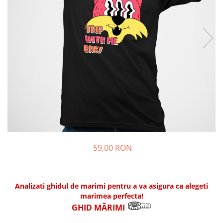
59,00 RON
Analizati ghidul de marimi pentru a va asigura ca alegeti
marimea perfecta!
GHID MĂRIMI