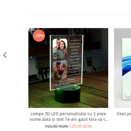
-20%
Lampa 3D LED personalizata cu 2 poze
Ceas pe
nume,data si text Te-am gasit fara sa te
caut..
150,00 RON
120,00 RON