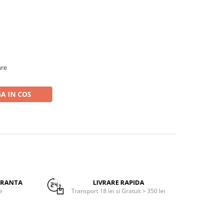
are
A IN COS
URANTA
LIVRARE RAPIDA
e
Transport 18 lei si Gratuit > 350 lei