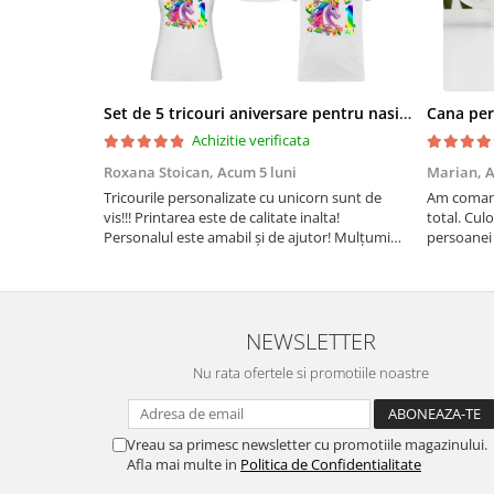
Set de 5 tricouri aniversare pentru nasi, parinti si copil, personalizate cu nume, varsta si mesaj "Motivul fericirii lor" model Unicorn
Achizitie verificata
Roxana Stoican,
Acum 5 luni
Marian,
A
Tricourile personalizate cu unicorn sunt de
Am comand
vis!!! Printarea este de calitate inalta!
total. Culo
Personalul este amabil și de ajutor! Mulțumim
persoanei 
frumos o sa le purtam cu drag la aniversate
leu.
fetitei de 1 anisor!
NEWSLETTER
Nu rata ofertele si promotiile noastre
Vreau sa primesc newsletter cu promotiile magazinului.
Afla mai multe in
Politica de Confidentialitate