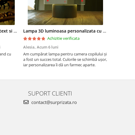
Lampa led 3D personalizata cu text si poza model Heart in love hands
Lampa 3D luminoasa personalizata cu 2 poze si nume si data Nou nascut
Achizitie verificata
i
Alesia,
Acum 6 luni
Monica Dor
and cu
Am cumpărat lampa pentru camera copilului și
Sunt foarte 
a fost un succes total. Culorile se schimbă ușor,
iar personalizarea îi dă un farmec aparte.
SUPORT CLIENTI
contact@surprizata.ro