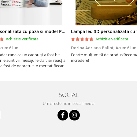
Cana personalizata cu poza si model Pensionare
Achizitie verificata
Achizitie verificata
cum 6 luni
Dorina Adriana Balint,
Acum 6 lun
at cana ca un cadou și a fost hit
Foarte mulțumită de produs!Recom
rile sunt vii, mesajul e clar, iar reacția
încredere!
a fost de neprețuit. A meritat fiecare
SOCIAL
Urmareste-ne in social media