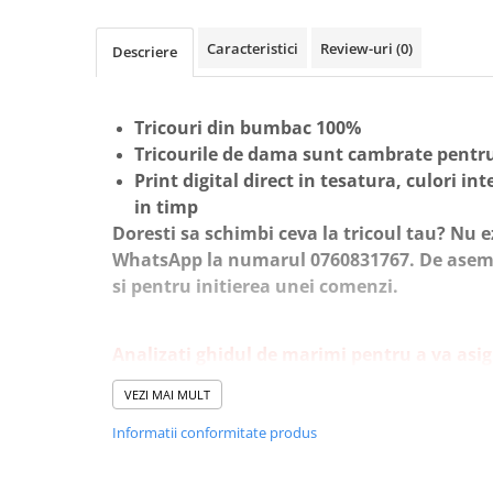
Caracteristici
Review-uri
(0)
Descriere
Tricouri din bumbac 100%
Tricourile de dama sunt cambrate pentru
Print digital direct in tesatura, culori int
in timp
Doresti sa schimbi ceva la tricoul tau? Nu e
WhatsApp la numarul 0760831767. De aseme
si pentru initierea unei comenzi.
Analizati ghidul de marimi pentru a va asi
perfecta!
VEZI MAI MULT
Informatii conformitate produs