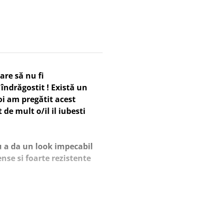
are să nu fi
îndrăgostit ! Există un
oi am pregătit acest
 de mult o/il il iubesti
 a da un look impecabil
ense si foarte rezistente
zita sa ne contactezi pe
nea ne poti lasa mesaj