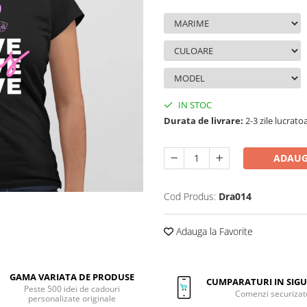
IN STOC
Durata de livrare:
2-3 zile lucrato
ADAUG
Cod Produs:
Dra014
Adauga la Favorite
GAMA VARIATA DE PRODUSE
CUMPARATURI IN SIG
Peste 500 idei de cadouri
Comenzi securizat
personalizate originale