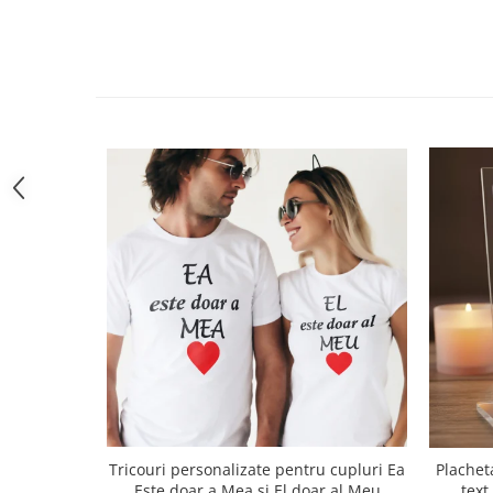
si pentru initierea unei comenzi.
Livrarea produselor dorite se face prin servi
• TRANSPORTUL ESTE GRATUIT pentru comenz
200 de Lei
• Pentru comenzi mai mici de 200 Lei, trans
• Plata se poate face RAMBURS sau ONLINE (
prin metoda de plata Mobil Pay – cea mai m
companie de plati online securizate din R
Tricouri personalizate pentru cupluri Ea
Plachet
Este doar a Mea si El doar al Meu
text