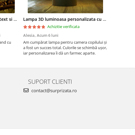
Lampa led 3D personalizata cu text si poza model Heart in love hands
Lampa 3D luminoasa personalizata cu 2 poze si nume si data Nou nascut
Achizitie verificata
i
Alesia,
Acum 6 luni
Monica Dor
and cu
Am cumpărat lampa pentru camera copilului și
Sunt foarte 
a fost un succes total. Culorile se schimbă ușor,
iar personalizarea îi dă un farmec aparte.
SUPORT CLIENTI
contact@surprizata.ro