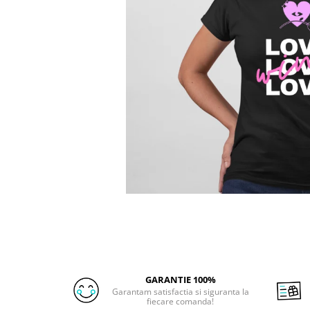
GARANTIE 100%
Garantam satisfactia si siguranta la
fiecare comanda!