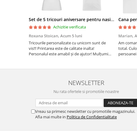
Set de 5 tricouri aniversare pentru nasi, parinti si copil, personalizate cu nume, varsta si mesaj "Motivul fericirii lor" model Unicorn
Achizitie verificata
Roxana Stoican,
Acum 5 luni
Marian,
A
Tricourile personalizate cu unicorn sunt de
Am comand
vis!!! Printarea este de calitate inalta!
total. Culo
Personalul este amabil și de ajutor! Mulțumim
persoanei 
frumos o sa le purtam cu drag la aniversate
leu.
fetitei de 1 anisor!
NEWSLETTER
Nu rata ofertele si promotiile noastre
Vreau sa primesc newsletter cu promotiile magazinului.
Afla mai multe in
Politica de Confidentialitate