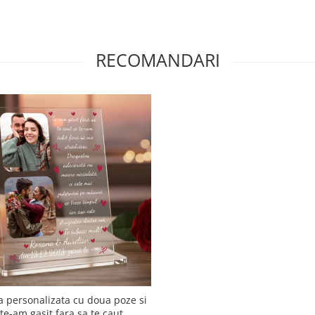
ciul de curierat rapid.
RECOMANDARI
i in valoare de peste
portul costă 19 Lei
cu cardul ,
are si mai sigura
omania)
a personalizata cu doua poze si
 te-am gasit fara sa te caut...