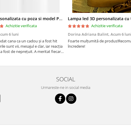
Cana personalizata cu poza si model Pensionare
Achizitie verificata
Achizitie verificata
cum 6 luni
Dorina Adriana Balint,
Acum 6 lun
at cana ca un cadou și a fost hit
Foarte mulțumită de produs!Recom
rile sunt vii, mesajul e clar, iar reacția
încredere!
a fost de neprețuit. A meritat fiecare
SOCIAL
Urmareste-ne in social media