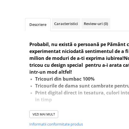
Caracteristici
Review-uri
(0)
Descriere
Probabil, nu există o persoană pe Pământ c
experimentat niciodată sentimentul de a fi 
milion de moduri de a-ti exprima iubirea!N
tricou cu design special pentru a-i arata cat
intr-un mod altfel!
Tricouri din bumbac 100%
Tricourile de dama sunt cambrate pentru
Print digital direct in tesatura, culori int
in timp
VEZI MAI MULT
Doresti sa schimbi ceva la tricoul tau? Nu e
Informatii conformitate produs
WhatsApp la numarul 0760831767. De aseme