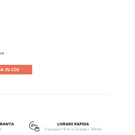
are
A IN COS
URANTA
LIVRARE RAPIDA
e
Transport 18 lei si Gratuit > 350 lei