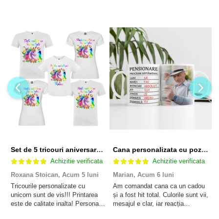
Set de 5 tricouri aniversare pentru nasi, parinti si copil, personalizate cu nume, varsta si mesaj "Motivul fericirii lor" model Unicorn
Cana personalizata cu poza si model Pensionare
Achizitie verificata
Achizitie verificata
Roxana Stoican,
Acum 5 luni
Marian,
Acum 6 luni
D
l
Tricourile personalizate cu
Am comandat cana ca un cadou
unicorn sunt de vis!!! Printarea
și a fost hit total. Culorile sunt vii,
F
este de calitate inalta! Personalul
mesajul e clar, iar reacția
p
este amabil și de ajutor!
persoanei a fost de neprețuit. A