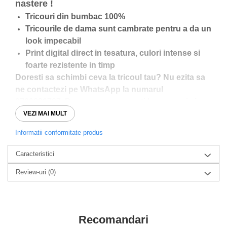
nastere !
Tricouri din bumbac 100%
Tricourile de dama sunt cambrate pentru a da un
look impecabil
Print digital direct in tesatura, culori intense si
foarte rezistente in timp
Doresti sa schimbi ceva la tricoul tau? Nu ezita sa
ne contactezi pe WhatsApp la numarul
0760831767. De asemenea ne poti lasa mesaj si
pentru initierea unei comenzi.
VEZI MAI MULT
Informatii conformitate produs
Analizati ghidul de marimi pentru a va asigura ca
Caracteristici
alegeti marimea perfecta!
Review-uri
(0)
Recomandari