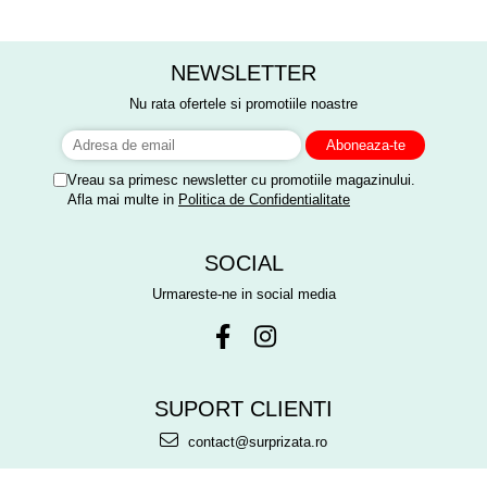
Mulțumim frumos o sa le purtam
meritat fiecare leu.
cu drag la aniversate fetitei de 1
anisor!
NEWSLETTER
Nu rata ofertele si promotiile noastre
Vreau sa primesc newsletter cu promotiile magazinului.
Afla mai multe in
Politica de Confidentialitate
SOCIAL
Urmareste-ne in social media
SUPORT CLIENTI
contact@surprizata.ro