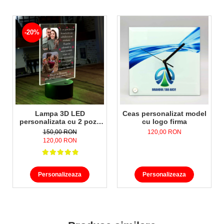
-20%
Lampa 3D LED
Ceas personalizat model
personalizata cu 2 poze
cu logo firma
nume,data si text Te-am
150,00 RON
120,00 RON
gasit fara sa te caut..
120,00 RON
Personalizeaza
Personalizeaza