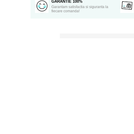
GARANTIE 100%
Garantam satisfactia si siguranta la
fiecare comanda!
Descriere
Caracteristici
Review-uri
(0)
Probabil, nu există o persoană pe Pământ car
exprima iubirea!Noi am pregătit acest tricou c
Tricouri din bumbac 100%
Tricourile de dama sunt cambrate pentru 
Print digital direct in tesatura, culori inte
Doresti sa schimbi ceva la tricoul tau? Nu
initierea unei comenzi.
VEZI MAI MULT