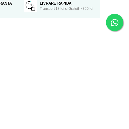
URANTA
LIVRARE RAPIDA
Transport 18 lei si Gratuit > 350 lei
stit ! Există un milion de moduri de a-ti
intr-un mod altfel!
De asemenea ne poti lasa mesaj si pentru