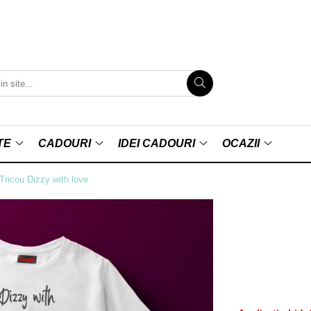
TE
CADOURI
IDEI CADOURI
OCAZII
Tricou Dizzy with love