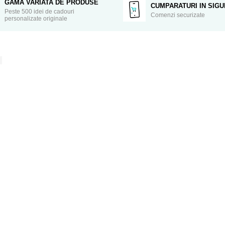
GAMA VARIATA DE PRODUSE
CUMPARATURI IN SIG
Peste 500 idei de cadouri
Comenzi securizate
personalizate originale
e să nu fi experimentat niciodată sentimentul de a fi îndrăgo
u design special pentru a-i arata cat de mult o/il il iubesti 
a da un look impecabil
nse si foarte rezistente in timp
 ezita sa ne contactezi pe WhatsApp la numarul 0760831767. 