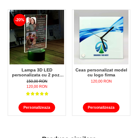
-20%
Lampa 3D LED
Ceas personalizat model
personalizata cu 2 poze
cu logo firma
nume,data si text Te-am
150,00 RON
120,00 RON
gasit fara sa te caut..
120,00 RON
Personalizeaza
Personalizeaza