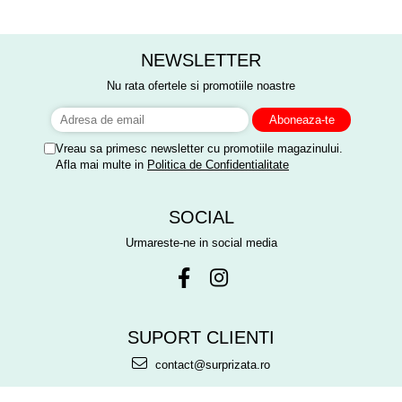
Mulțumim frumos o sa le purtam
meritat fiecare leu.
cu drag la aniversate fetitei de 1
anisor!
NEWSLETTER
Nu rata ofertele si promotiile noastre
Vreau sa primesc newsletter cu promotiile magazinului.
Afla mai multe in
Politica de Confidentialitate
SOCIAL
Urmareste-ne in social media
SUPORT CLIENTI
contact@surprizata.ro