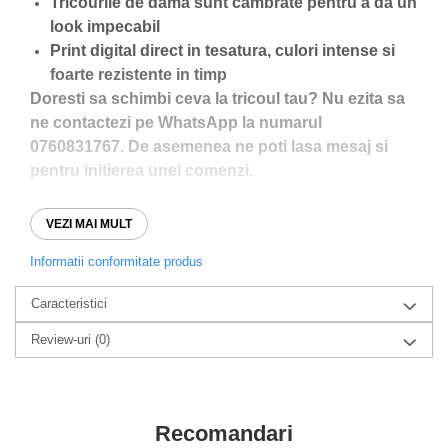
Tricourile de dama sunt cambrate pentru a da un
look impecabil
Print digital direct in tesatura, culori intense si
foarte rezistente in timp
Doresti sa schimbi ceva la tricoul tau? Nu ezita sa
ne contactezi pe WhatsApp la numarul
0760831767. De asemenea ne poti lasa mesaj si
pentru initierea unei comenzi.
VEZI MAI MULT
Analizati ghidul de marimi pentru a va asigura ca
alegeti marimea perfecta!
Informatii conformitate produs
Caracteristici
Review-uri
(0)
Recomandari