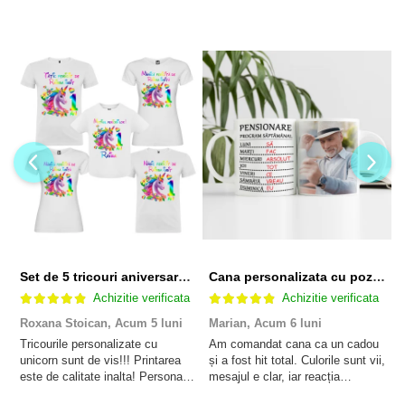
Set de 5 tricouri aniversare pentru nasi, parinti si copil, personalizate cu nume, varsta si mesaj "Motivul fericirii lor" model Unicorn
Cana personalizata cu poza si model Pensionare
Achizitie verificata
Achizitie verificata
Roxana Stoican,
Acum 5 luni
Marian,
Acum 6 luni
D
l
Tricourile personalizate cu
Am comandat cana ca un cadou
unicorn sunt de vis!!! Printarea
și a fost hit total. Culorile sunt vii,
F
este de calitate inalta! Personalul
mesajul e clar, iar reacția
p
este amabil și de ajutor!
persoanei a fost de neprețuit. A