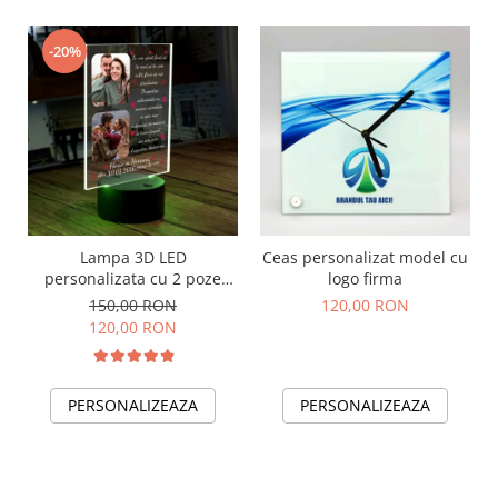
-20%
Lampa 3D LED
Ceas personalizat model cu
personalizata cu 2 poze
logo firma
nume,data si text Te-am
150,00 RON
120,00 RON
gasit fara sa te caut..
120,00 RON
PERSONALIZEAZA
PERSONALIZEAZA