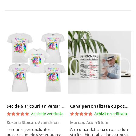
Set de 5 tricouri aniversare pentru nasi, parinti si copil, personalizate cu nume, varsta si mesaj "Motivul fericirii lor" model Unicorn
Cana personalizata cu poza si model Pensionare
Achizitie verificata
Achizitie verificata
Roxana Stoican,
Acum 5 luni
Marian,
Acum 6 luni
D
l
Tricourile personalizate cu
Am comandat cana ca un cadou
unicorn sunt de vis!!! Printarea
și a fost hit total. Culorile sunt vii,
F