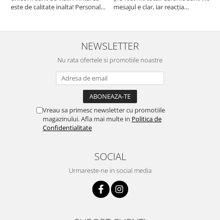
este de calitate inalta! Personalul
mesajul e clar, iar reacția
p
este amabil și de ajutor!
persoanei a fost de neprețuit. A
Mulțumim frumos o sa le
meritat fiecare leu.
purtam cu drag la aniversate
fetitei de 1 anisor!
NEWSLETTER
Nu rata ofertele si promotiile noastre
Vreau sa primesc newsletter cu promotiile
magazinului. Afla mai multe in
Politica de
Confidentialitate
SOCIAL
Urmareste-ne in social media