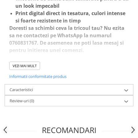
un look impecabil
Print digital direct in tesatura, culori intense
si foarte rezistente in timp
Doresti sa schimbi ceva la tricoul tau? Nu ezita
sa ne contactezi pe WhatsApp la numarul
0760831767. De asemenea ne poti lasa mesaj si
pentru initierea unei comenzi.
VEZI MAI MULT
Analizati ghidul de marimi pentru a va asigura
ca alegeti marimea perfecta!
Informatii conformitate produs
Caracteristici
Review-uri
(0)
RECOMANDARI