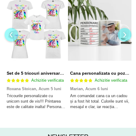
Set de 5 tricouri aniversare pentru nasi, parinti si copil, personalizate cu nume, varsta si mesaj "Motivul fericirii lor" model Unicorn
Cana personalizata cu poza si model Pensionare
Achizitie verificata
Achizitie verificata
Roxana Stoican,
Acum 5 luni
Marian,
Acum 6 luni
D
l
Tricourile personalizate cu
Am comandat cana ca un cadou
unicorn sunt de vis!!! Printarea
și a fost hit total. Culorile sunt vii,
F
este de calitate inalta! Personalul
mesajul e clar, iar reacția
p
este amabil și de ajutor!
persoanei a fost de neprețuit. A
Mulțumim frumos o sa le purtam
meritat fiecare leu.
cu drag la aniversate fetitei de 1
anisor!