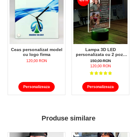
Ceas personalizat model
Lampa 3D LED
cu logo firma
personalizata cu 2 poze
nume,data si text Te-am
120,00 RON
150,00 RON
gasit fara sa te caut..
120,00 RON
Personalizeaza
Personalizeaza
Produse similare