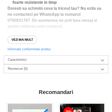
foarte rezistente in timp
Doresti sa schimbi ceva la tricoul tau? Nu ezita sa
ne contactezi pe WhatsApp la numarul
0760831767. De asemenea ne poti lasa mesaj si
pentru initierea unei comenzi.
VEZI MAI MULT
Analizati ghidul de marimi pentru a va asigura ca
alegeti marimea perfecta!
Informatii conformitate produs
Caracteristici
Review-uri
(0)
Recomandari
-20%