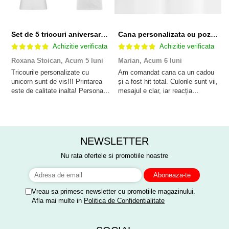
Set de 5 tricouri aniversare pentru nasi, parinti si copil, personalizate cu nume, varsta si mesaj "Motivul fericirii lor" model Unicorn
Cana personalizata cu poza si model Pensionare
Achizitie verificata
Achizitie verificata
Roxana Stoican,
Acum 5 luni
Marian,
Acum 6 luni
D
l
Tricourile personalizate cu
Am comandat cana ca un cadou
unicorn sunt de vis!!! Printarea
și a fost hit total. Culorile sunt vii,
F
este de calitate inalta! Personalul
mesajul e clar, iar reacția
p
este amabil și de ajutor!
persoanei a fost de neprețuit. A
Mulțumim frumos o sa le purtam
meritat fiecare leu.
cu drag la aniversate fetitei de 1
anisor!
NEWSLETTER
Nu rata ofertele si promotiile noastre
Vreau sa primesc newsletter cu promotiile magazinului.
Afla mai multe in
Politica de Confidentialitate