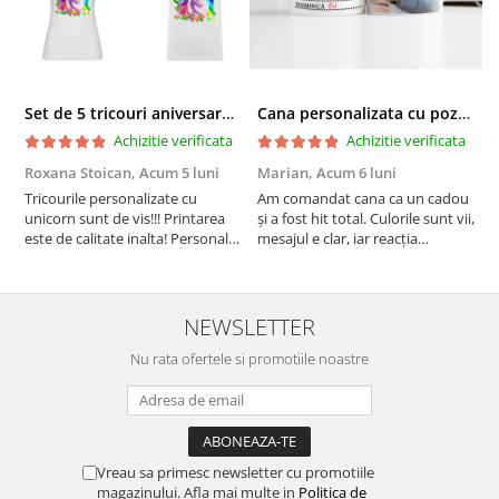
de 40º Celsius
Călcarea tricourilor imprimate se face pe
interiorul acestora, sau punând un material
textil de protecţie între imprimeu şi fierul de
Set de 5 tricouri aniversare pentru nasi, parinti si copil, personalizate cu nume, varsta si mesaj "Motivul fericirii lor" model Unicorn
Cana personalizata cu poza si model Pensionare
călcat
Achizitie verificata
Achizitie verificata
Roxana Stoican,
Acum 5 luni
Marian,
Acum 6 luni
D
l
Tricourile personalizate cu
Am comandat cana ca un cadou
unicorn sunt de vis!!! Printarea
și a fost hit total. Culorile sunt vii,
F
este de calitate inalta! Personalul
mesajul e clar, iar reacția
p
este amabil și de ajutor!
persoanei a fost de neprețuit. A
Mulțumim frumos o sa le
meritat fiecare leu.
purtam cu drag la aniversate
fetitei de 1 anisor!
NEWSLETTER
Nu rata ofertele si promotiile noastre
Vreau sa primesc newsletter cu promotiile
magazinului. Afla mai multe in
Politica de