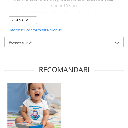
vacantă sau
pentru prietenii cărora vrei sa le oferi un cadou
special, care sa le rămână în suflet pentru
VEZI MAI MULT
totdeauna!!!
Informatii conformitate produs
n rubrica
"Comentarii
" puteti adăuga detalii
Î
Review-uri
(0)
pentru cum vreți să fie personalizate tricourile.
Dacă doriți tricouri și pentru alți membri ai familiei
acest lucru este posibil, trebuie doar să ne
contactați!
RECOMANDARI
Deasemenea putem realiza
tavita mot
personalizata
vezi model
sau
banut din
argint gravat
vezi model
conform cerintelor
dumneavoastra.
Comanda o poți lasa și pe
Whatsapp (0760831767)
.
Ne dai un mesaj iar noi îți vom procesa comanda!
DETALII PRODUS: