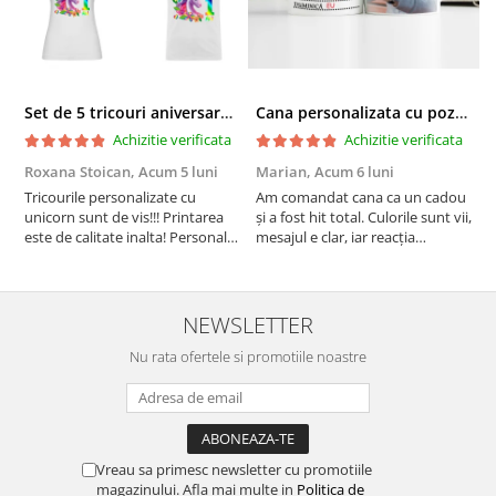
de 40º Celsius
Călcarea tricourilor imprimate se face pe
interiorul acestora, sau punând un material
textil de protecţie între imprimeu şi fierul de
Set de 5 tricouri aniversare pentru nasi, parinti si copil, personalizate cu nume, varsta si mesaj "Motivul fericirii lor" model Unicorn
Cana personalizata cu poza si model Pensionare
călcat
Achizitie verificata
Achizitie verificata
Roxana Stoican,
Acum 5 luni
Marian,
Acum 6 luni
D
l
Tricourile personalizate cu
Am comandat cana ca un cadou
unicorn sunt de vis!!! Printarea
și a fost hit total. Culorile sunt vii,
F
este de calitate inalta! Personalul
mesajul e clar, iar reacția
p
este amabil și de ajutor!
persoanei a fost de neprețuit. A
Mulțumim frumos o sa le
meritat fiecare leu.
purtam cu drag la aniversate
fetitei de 1 anisor!
NEWSLETTER
Nu rata ofertele si promotiile noastre
Vreau sa primesc newsletter cu promotiile
magazinului. Afla mai multe in
Politica de