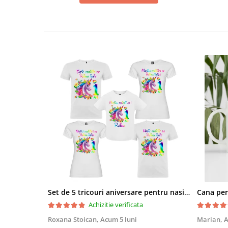
Set de 5 tricouri aniversare pentru nasi, parinti si copil, personalizate cu nume, varsta si mesaj "Motivul fericirii lor" model Unicorn
Achizitie verificata
Roxana Stoican,
Acum 5 luni
Marian,
A