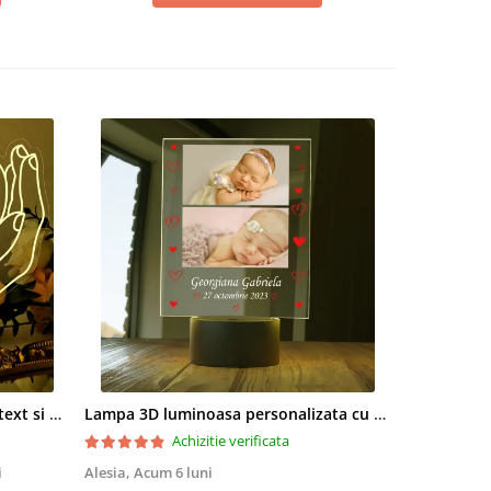
Lampa led 3D personalizata cu text si poza model Heart in love hands
Lampa 3D luminoasa personalizata cu 2 poze si nume si data Nou nascut
Achizitie verificata
i
Alesia,
Acum 6 luni
Monica Dor