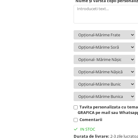
Nume și Vârstă copil personali
Tavita personalizata cu temat
GRAFICA pe mail sau Whatsapp
Comentarii
IN STOC
Durata de livrare:
2-3 zile lucrato