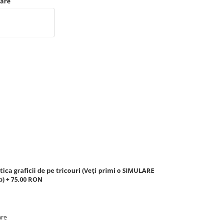
zare
ica graficii de pe tricouri (Veți primi o SIMULARE
) + 75,00 RON
are