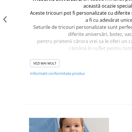
această ocazie special
Aceste tricouri pot fi personalizate cu diferit
a fi cu adevărat unice
Seturile de tricouri personalizate sunt perfe
diferite aniversări, botez, va
pentru prietenii cărora vrei sa le oferi un c
rămână în suflet pentru tot
n rubrica
"Comentarii
" puteti adăuga detal
Î
VEZI MAI MULT
personalizate tricouri
Informatii conformitate produs
Dacă doriți tricouri și pentru alți membri ai 
posibil, trebuie doar să ne co
Deasemenea putem realiza
tavita mot pers
sau
banut din argint g
vezi model
conform cerintelor
Comanda o poți lasa și pe
Whatsapp (076083
noi îți vom procesa com
DETALII PRODUS: