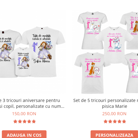
in
Eco Passport
. Acesta
industria textilelor.
Este
opii, inclusiv nou-
nizorii de produse chimice
te în producția durabilă de
 în vedere este
rebuie să depăşească
nteriorul acestora, sau
 imprimeu şi fierul de
e 3 tricouri aniversare pentru
Set de 5 tricouri personalizate
si copil, personalizate cu nume,
pisica Marie
i mesaj "Motata minunata iubita
150,00 RON
250,00 RON
si alintata, printesa"
ADAUGA IN COS
PERSONALIZEAZA