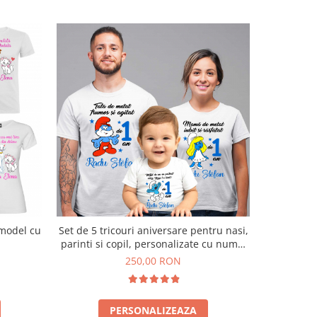
 model cu
Set de 5 tricouri aniversare pentru nasi,
Set de 5 tr
parinti si copil, personalizate cu nume,
parinti si
varsta si mesaj, model cu Strumfi
varsta si
250,00 RON
PERSONALIZEAZA