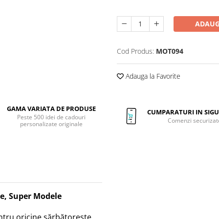
ADAUG
Cod Produs:
MOT094
Adauga la Favorite
GAMA VARIATA DE PRODUSE
CUMPARATURI IN SIG
Peste 500 idei de cadouri
Comenzi securizat
personalizate originale
ce, Super Modele
tru oricine sărbătorește