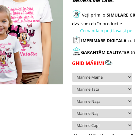
Beneficiile tale:
Veți primi o
SIMULARE GR
dvs. vom da în producție.
Comanda o poți lasa și pe
IMPRIMARE DIGITALA
cu t
GARANTĂM
CALITATEA
tr
GHID MĂRIMI