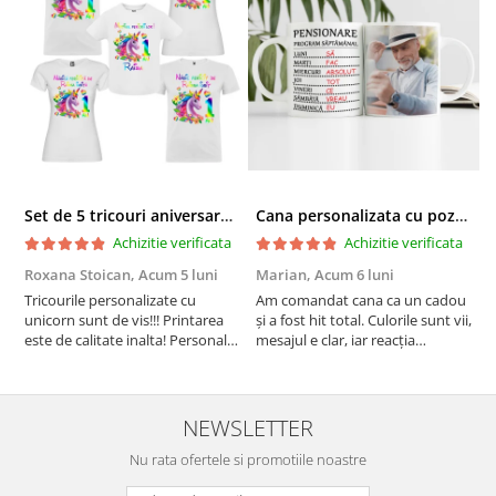
Set de 5 tricouri aniversare pentru nasi, parinti si copil, personalizate cu nume, varsta si mesaj "Motivul fericirii lor" model Unicorn
Cana personalizata cu poza si model Pensionare
Achizitie verificata
Achizitie verificata
Roxana Stoican,
Acum 5 luni
Marian,
Acum 6 luni
D
l
Tricourile personalizate cu
Am comandat cana ca un cadou
unicorn sunt de vis!!! Printarea
și a fost hit total. Culorile sunt vii,
F
este de calitate inalta! Personalul
mesajul e clar, iar reacția
p
este amabil și de ajutor!
persoanei a fost de neprețuit. A
Mulțumim frumos o sa le
meritat fiecare leu.
purtam cu drag la aniversate
fetitei de 1 anisor!
NEWSLETTER
Nu rata ofertele si promotiile noastre