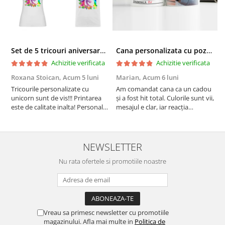
Set de 5 tricouri aniversare pentru nasi, parinti si copil, personalizate cu nume, varsta si mesaj "Motivul fericirii lor" model Unicorn
Cana personalizata cu poza si model Pensionare
Achizitie verificata
Achizitie verificata
Roxana Stoican,
Acum 5 luni
Marian,
Acum 6 luni
D
l
Tricourile personalizate cu
Am comandat cana ca un cadou
unicorn sunt de vis!!! Printarea
și a fost hit total. Culorile sunt vii,
F
este de calitate inalta! Personalul
mesajul e clar, iar reacția
p
este amabil și de ajutor!
persoanei a fost de neprețuit. A
Mulțumim frumos o sa le
meritat fiecare leu.
purtam cu drag la aniversate
fetitei de 1 anisor!
NEWSLETTER
Nu rata ofertele si promotiile noastre
Vreau sa primesc newsletter cu promotiile
magazinului. Afla mai multe in
Politica de