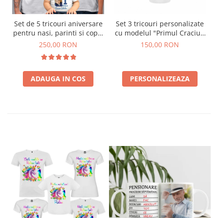
Set de 5 tricouri aniversare
Set 3 tricouri personalizate
pentru nasi, parinti si copil,
cu modelul "Primul Craciun
personalizate cu nume,
in 3"
250,00 RON
150,00 RON
varsta, mesaj si poza
ADAUGA IN COS
PERSONALIZEAZA