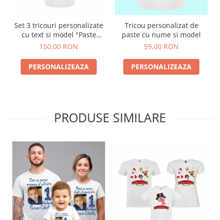
(0760831767). Ne dai un mesaj iar noi iti vom
procesa comanda!
Set 3 tricouri personalizate
Tricou personalizat de
cu text si model "Paste
paste cu nume si model
Analizati tabelul de marimi pentru a
fericit"
150,00 RON
59,00 RON
va asigura ca alegeti marimea perfecta!
PERSONALIZEAZA
PERSONALIZEAZA
PRODUSE SIMILARE