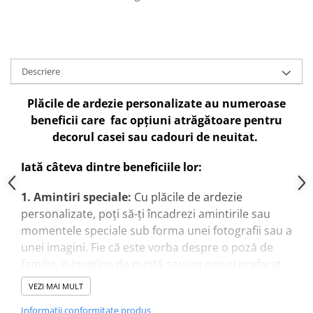
Descriere
P
lăcile de ardezie personalizate au numeroase
beneficii care fac opțiuni atrăgătoare pentru
decorul casei sau cadouri de neuitat.
Iată câteva dintre beneficiile lor:
1. Amintiri speciale:
Cu plăcile de ardezie
personalizate, poți să-ți încadrezi amintirile sau
momentele speciale sub forma unei fotografii sau a
unei imagini. Fie că este vorba despre o poză de
familie, o imagine de nuntă sau un peisaj preferat,
aceasta va rămâne o amintire de nepretuit.
VEZI MAI MULT
2. Mesaje personalizate:
Poți adăuga text
Informatii conformitate produs