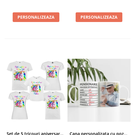
pentru textura și culoarea sa distinctivă. Fiecare
bucată de ardezie are caracteristici unice,ceea ce le
face cu atât mai autentice.
PERSONALIZEAZA
PERSONALIZEAZA
6. Facilitate de îngrijire:
Piatrele de ardezie nu
necesită îngrijire specială. Ele pot fi curățate ușor și
nu se decolorează sau se deteriorează rapid.
DETALII PRODUS
Material:
Ardezie(piatra)
Dimensiune:
Placa ardezie 200 mm x 200 mm x
9 mm
Suport placă:
Inclus
Placa din ardezie este ambalată individual in folie
cu bule si in cutie de carton , pentru a fi protejata
în timpul transportului.
Dacă dorești și alte schimbări în grafica acestui
produs contacteaza-ne pe Whatsapp 0760831767
Set de 5 tricouri aniversare pentru nasi, parinti si copil, personalizate cu nume, varsta si mesaj "Motivul fericirii lor" model Unicorn
Cana personalizata cu poza si model Pensionare