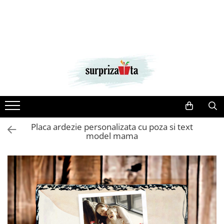
Tricouri Personalizate
Cadouri
Idei Cadouri
Ocazii
Tricouri Aniversare
Tablouri Canvas
Cadouri pentru Bărbați
Cadouri de Paste
Tricouri personalizate copii
Plachete de sticla acrilica
Cadouri pentru Femei
CRACIUN
personalizata
Tricouri de cuplu
Cadouri pentru Copii
Valentine's Day
Căni personalizate
Tricouri Personalizate Taierea
Cadouri Nași & Fini
Cadouri de Martisor si 8 Martie
Motului
Bratari gravate Argint
Cadouri Cupluri & BFF
Tricouri Nasi
Brelocuri personalizate
Placa ardezie personalizata cu poza si text
Cadouri Aniversare
model mama
Lampi 3D personalizate
Cadouri Pensionare
Rame personalizate
Cadouri Profesori & Absolventi
Lampi luminoase personalizate
Portofele Personalizate
copii
Body-uri personalizate
Plăci de ardezie personalizate