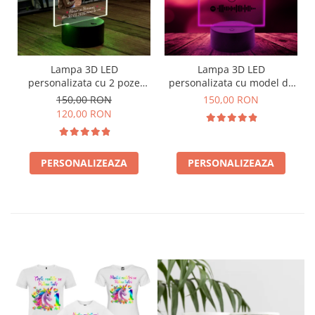
Lampa 3D LED
Lampa 3D LED
personalizata cu 2 poze
personalizata cu model de
nume,data si text Te-am
Spotify cu poza
150,00 RON
150,00 RON
gasit fara sa te caut..
120,00 RON
PERSONALIZEAZA
PERSONALIZEAZA