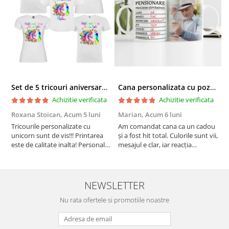
Set de 5 tricouri aniversare pentru nasi, parinti si copil, personalizate cu nume, varsta si mesaj "Motivul fericirii lor" model Unicorn
Cana personalizata cu poza si model Pensionare
Achizitie verificata
Achizitie verificata
Roxana Stoican,
Acum 5 luni
Marian,
Acum 6 luni
D
l
Tricourile personalizate cu
Am comandat cana ca un cadou
unicorn sunt de vis!!! Printarea
și a fost hit total. Culorile sunt vii,
F
este de calitate inalta! Personalul
mesajul e clar, iar reacția
p
este amabil și de ajutor!
persoanei a fost de neprețuit. A
Mulțumim frumos o sa le
meritat fiecare leu.
purtam cu drag la aniversate
fetitei de 1 anisor!
NEWSLETTER
Nu rata ofertele si promotiile noastre