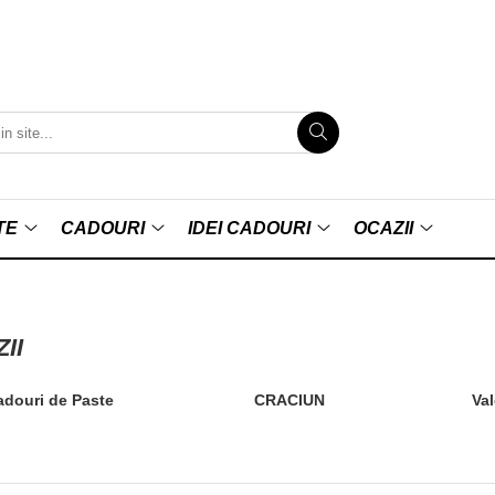
TE
CADOURI
IDEI CADOURI
OCAZII
II
adouri de Paste
CRACIUN
Val