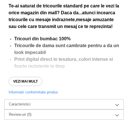
Te-ai saturat de tricourile standard pe care le vezi la
orice magazin din mall? Daca da...atunci incearca
tricourile cu mesaje indraznete,mesaje amuzante
sau cele care transmit un mesaj ce te reprezinta!
Tricouri din bumbac 100%
Tricourile de dama sunt cambrate pentru a da un
look impecabil
Print digital direct in tesatura, culori intense si
foarte rezistente in timp
VEZI MAI MULT
Doresti sa schimbi ceva la tricoul tau? Nu ezita sa
Informatii conformitate produs
ne contactezi pe WhatsApp la numarul
0760831767. De asemenea ne poti lasa mesaj si
Caracteristici
pentru initierea unei comenzi.
Review-uri
(0)