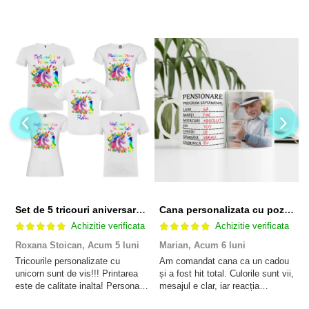
Set de 5 tricouri aniversare pentru nasi, parinti si copil, personalizate cu nume, varsta si mesaj "Motivul fericirii lor" model Unicorn
Cana personalizata cu poza si model Pensionare
Achizitie verificata
Achizitie verificata
Roxana Stoican,
Acum 5 luni
Marian,
Acum 6 luni
D
l
Tricourile personalizate cu
Am comandat cana ca un cadou
unicorn sunt de vis!!! Printarea
și a fost hit total. Culorile sunt vii,
F
este de calitate inalta! Personalul
mesajul e clar, iar reacția
p
este amabil și de ajutor!
persoanei a fost de neprețuit. A