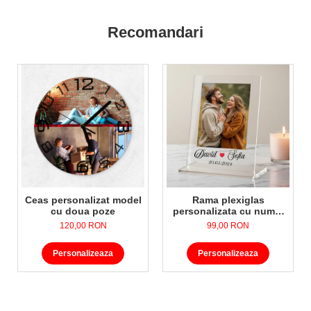
Recomandari
Ceas personalizat model
Rama plexiglas
cu doua poze
personalizata cu nume,
data si poza
120,00 RON
99,00 RON
Personalizeaza
Personalizeaza