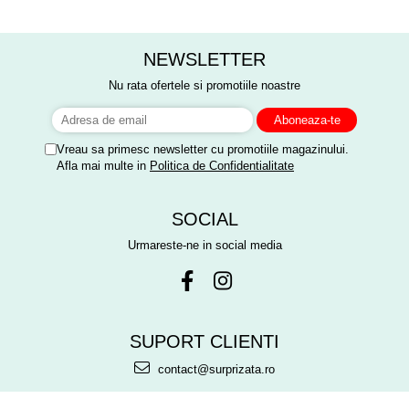
Mulțumim frumos o sa le purtam
meritat fiecare leu.
cu drag la aniversate fetitei de 1
anisor!
NEWSLETTER
Nu rata ofertele si promotiile noastre
Vreau sa primesc newsletter cu promotiile magazinului.
Afla mai multe in
Politica de Confidentialitate
SOCIAL
Urmareste-ne in social media
SUPORT CLIENTI
contact@surprizata.ro