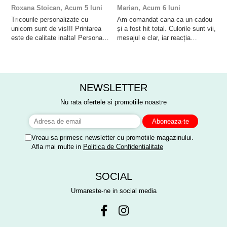
Roxana Stoican,
Acum 5 luni
Marian,
Acum 6 luni
D
l
Tricourile personalizate cu
Am comandat cana ca un cadou
unicorn sunt de vis!!! Printarea
și a fost hit total. Culorile sunt vii,
F
este de calitate inalta! Personalul
mesajul e clar, iar reacția
p
este amabil și de ajutor!
persoanei a fost de neprețuit. A
Mulțumim frumos o sa le purtam
meritat fiecare leu.
cu drag la aniversate fetitei de 1
anisor!
NEWSLETTER
Nu rata ofertele si promotiile noastre
Vreau sa primesc newsletter cu promotiile magazinului.
Afla mai multe in
Politica de Confidentialitate
SOCIAL
Urmareste-ne in social media