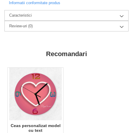
Informatii conformitate produs
Doresti sa schimbi ceva la tricoul tau? Nu ezita sa
Caracteristici
ne contactezi pe WhatsApp la numarul
0760831767. De asemenea ne poti lasa mesaj si
Review-uri
(0)
pentru initierea unei comenzi.
Recomandari
Ceas personalizat model
cu text