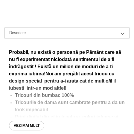
Descriere
Probabil, nu există o persoană pe Pământ care să
nu fi experimentat niciodată sentimentul de a fi
îndrăgostit ! Există un milion de moduri de a-ti
exprima iubirea!Noi am pregătit acest tricou cu
design special pentru a-i arata cat de mult o/il il
iubesti intr-un mod altfel!
Tricouri din bumbac 100%
Tricourile de dama sunt cambrate pentru a da un
look impecabil
Print digital direct in tesatura, culori intense si
foarte rezistente in timp
VEZI MAI MULT