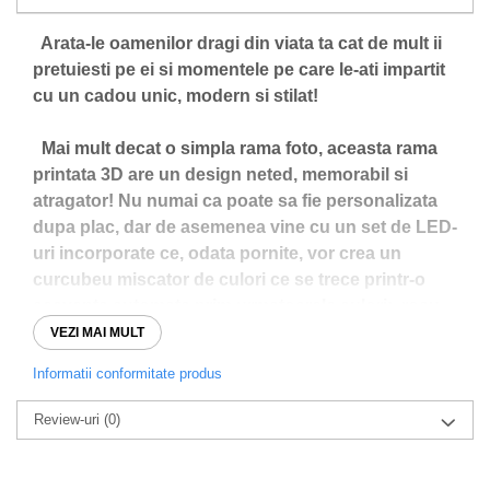
Arata-le oamenilor dragi din viata ta cat de mult ii
pretuiesti pe ei si momentele pe care le-ati impartit
cu un cadou unic, modern si stilat!
Mai mult decat o simpla rama foto, aceasta rama
printata 3D are un design neted, memorabil si
atragator! Nu numai ca poate sa fie personalizata
dupa plac, dar de asemenea vine cu un set de LED-
uri incorporate ce, odata pornite, vor crea un
curcubeu miscator de culori ce se trece printr-o
secventa automata prim urmatoarele culori: rosu,
verde, albastru, galben, mov, alb si cyan. De
VEZI MAI MULT
asemenea, culorile pot fi schimbate manual cu o
Informatii conformitate produs
atingere a unui buton.
Review-uri
(0)
Daca doresti sa schimbi ceva la rama ta 3D, nu
ezita sa ne contactezi pe WhatsApp la numarul
0760831767, unde poti sa ne si lasai mesaj si