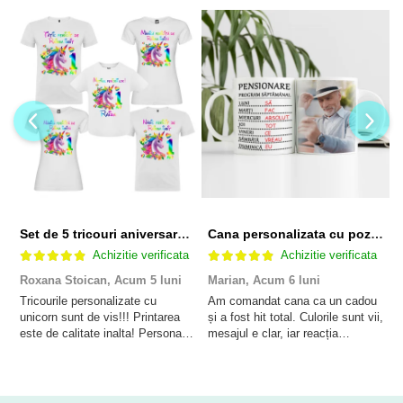
Set de 5 tricouri aniversare pentru nasi, parinti si copil, personalizate cu nume, varsta si mesaj "Motivul fericirii lor" model Unicorn
Cana personalizata cu poza si model Pensionare
Achizitie verificata
Achizitie verificata
Roxana Stoican,
Acum 5 luni
Marian,
Acum 6 luni
D
l
Tricourile personalizate cu
Am comandat cana ca un cadou
unicorn sunt de vis!!! Printarea
și a fost hit total. Culorile sunt vii,
F
este de calitate inalta! Personalul
mesajul e clar, iar reacția
p
este amabil și de ajutor!
persoanei a fost de neprețuit. A
Mulțumim frumos o sa le purtam
meritat fiecare leu.
cu drag la aniversate fetitei de 1
anisor!