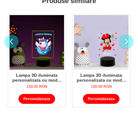
Produse similare
1x Cablu USB
Lampa 3D iluminata
Lampa 3D iluminata
personalizata cu model
personalizata cu model
Unicorn pentru copii
Minni Mouse pentru copii
150,00 RON
150,00 RON
Personalizeaza
Personalizeaza