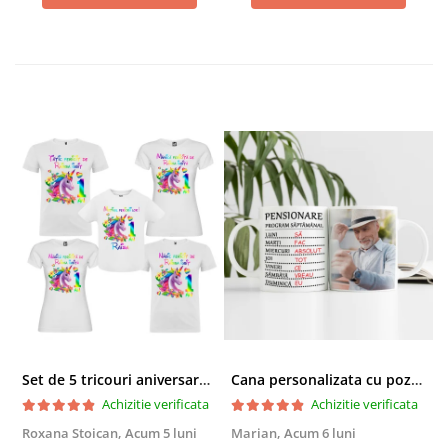
Set de 5 tricouri aniversare pentru nasi, parinti si copil, personalizate cu nume, varsta si mesaj "Motivul fericirii lor" model Unicorn
Cana personalizata cu poza si model Pensionare
Achizitie verificata
Achizitie verificata
Roxana Stoican,
Acum 5 luni
Marian,
Acum 6 luni
D