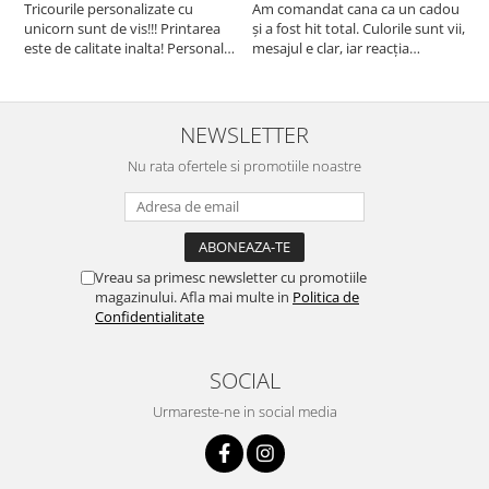
l
Tricourile personalizate cu
Am comandat cana ca un cadou
unicorn sunt de vis!!! Printarea
și a fost hit total. Culorile sunt vii,
F
este de calitate inalta! Personalul
mesajul e clar, iar reacția
p
este amabil și de ajutor!
persoanei a fost de neprețuit. A
Mulțumim frumos o sa le
meritat fiecare leu.
purtam cu drag la aniversate
fetitei de 1 anisor!
NEWSLETTER
Nu rata ofertele si promotiile noastre
Vreau sa primesc newsletter cu promotiile
magazinului. Afla mai multe in
Politica de
Confidentialitate
SOCIAL
Urmareste-ne in social media