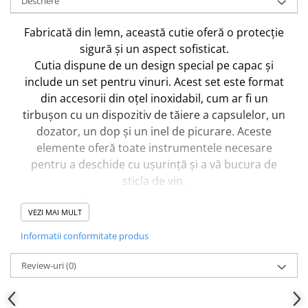
Descriere
Fabricată din lemn, această cutie oferă o protecție
sigură și un aspect sofisticat.
Cutia dispune de un design special pe capac și
include un set pentru vinuri. Acest set este format
din accesorii din oțel inoxidabil, cum ar fi un
tirbușon cu un dispozitiv de tăiere a capsulelor, un
dozator, un dop și un inel de picurare. Aceste
elemente oferă toate instrumentele necesare
pentru a deschide cu ușurință și a vă bucura de
sticla de vin.
Interiorul cutiei este căptușit pentru a garanta
siguranța și stabilitatea sticlei în timpul
VEZI MAI MULT
transportului. În plus, lemnul utilizat la fabricarea
Informatii conformitate produs
sa oferă o protecție suplimentară împotriva
impacturilor și modificărilor de temperatură.
Review-uri
(0)
Dacă dorești și alte schimbări în grafica acestui
produs
contacteaza-ne pe
Whatsapp 0760831767