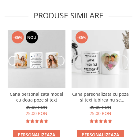
PRODUSE SIMILARE
-36%
NOU
-36%
Cana personalizata model
Cana personalizata cu poza
L
cu doua poze si text
si text Iubirea nu se
termina niciodata
39,00 RON
39,00 RON
25,00 RON
25,00 RON
PERSONALIZEAZA
PERSONALIZEAZA