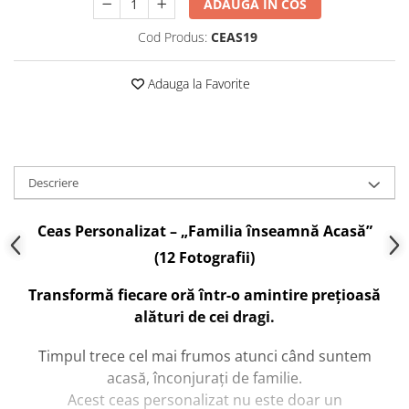
ADAUGA IN COS
Cod Produs:
CEAS19
Adauga la Favorite
Descriere
Ceas Personalizat – „Familia înseamnă Acasă”
(12 Fotografii)
Transformă fiecare oră într-o amintire prețioasă
alături de cei dragi.
Timpul trece cel mai frumos atunci când suntem
acasă, înconjurați de familie.
Acest ceas personalizat nu este doar un