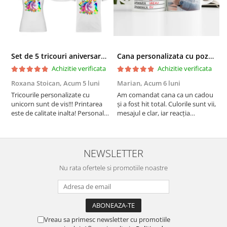
Set de 5 tricouri aniversare pentru nasi, parinti si copil, personalizate cu nume, varsta si mesaj "Motivul fericirii lor" model Unicorn
Cana personalizata cu poza si model Pensionare
Achizitie verificata
Achizitie verificata
Roxana Stoican,
Acum 5 luni
Marian,
Acum 6 luni
D
l
Tricourile personalizate cu
Am comandat cana ca un cadou
unicorn sunt de vis!!! Printarea
și a fost hit total. Culorile sunt vii,
F
este de calitate inalta! Personalul
mesajul e clar, iar reacția
p
este amabil și de ajutor!
persoanei a fost de neprețuit. A
Mulțumim frumos o sa le
meritat fiecare leu.
purtam cu drag la aniversate
fetitei de 1 anisor!
NEWSLETTER
Nu rata ofertele si promotiile noastre
Vreau sa primesc newsletter cu promotiile