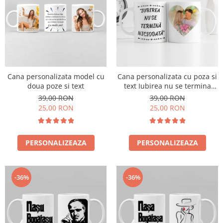
Cana personalizata model cu
Cana personalizata cu poza si
doua poze si text
text Iubirea nu se termina
niciodata
39,00 RON
39,00 RON
25,00 RON
25,00 RON
PERSONALIZEAZA
PERSONALIZEAZA
-36%
-36%