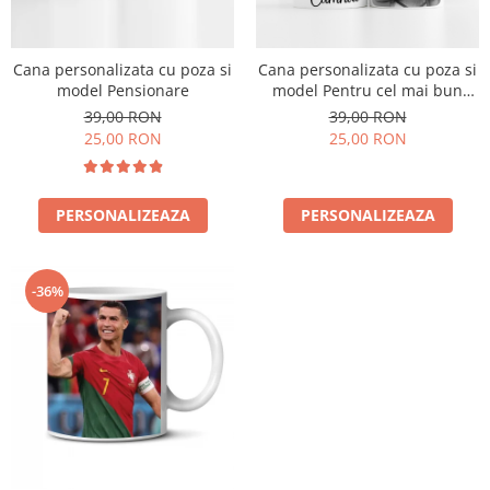
Cana personalizata cu poza si
Cana personalizata cu poza si
model Pensionare
model Pentru cel mai bun
frate
39,00 RON
39,00 RON
25,00 RON
25,00 RON
PERSONALIZEAZA
PERSONALIZEAZA
-36%