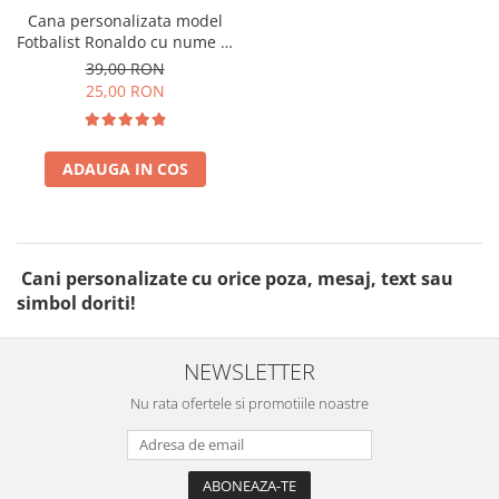
Cana personalizata model
Fotbalist Ronaldo cu nume si
numar
39,00 RON
25,00 RON
ADAUGA IN COS
Cani personalizate cu orice poza, mesaj, text sau
simbol doriti!
NEWSLETTER
Nu rata ofertele si promotiile noastre