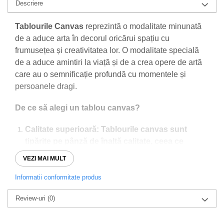
Descriere
Tablourile Canvas
reprezintă o modalitate minunată
de a aduce arta în decorul oricărui spațiu cu
frumusețea și creativitatea lor. O modalitate specială
de a aduce amintiri la viață și de a crea opere de artă
care au o semnificație profundă cu momentele și
persoanele dragi.
De ce să alegi un tablou canvas?
Calitate superioară:
Tablourile canvas sunt
tipărite pe pânză de înaltă calitate, ceea ce
asigură o imagine clară și culori vibrante.
VEZI MAI MULT
O varietate de dimensiuni:
Poți alege
Informatii conformitate produs
dimensiunea care se potrivește cel mai bine
Review-uri
spațiului tău sau putem crea tablouri canvas în
(0)
diferite dimensiuni pentru a crea un set
armonios