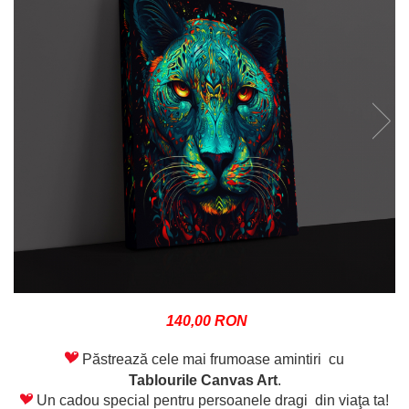
140,00 RON
Păstrează cele mai frumoase amintiri cu
Tablourile Canvas Art
.
Un cadou special pentru persoanele dragi din viaţa ta!