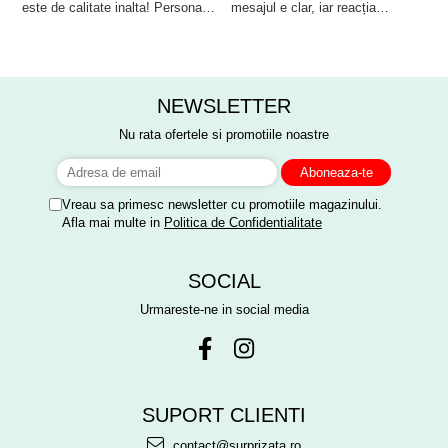
este de calitate inalta! Personalul
mesajul e clar, iar reacția
p
acum tabloul canvas premium și adaugă un strop de
este amabil și de ajutor!
persoanei a fost de neprețuit. A
Mulțumim frumos o sa le purtam
meritat fiecare leu.
magie în casa celor pe care îi prețuiești.Dă culoare
cu drag la aniversate fetitei de 1
vieții și oferă un cadou cu impact
anisor!
NEWSLETTER
Nu rata ofertele si promotiile noastre
Vreau sa primesc newsletter cu promotiile magazinului.
Afla mai multe in
Politica de Confidentialitate
SOCIAL
Urmareste-ne in social media
SUPORT CLIENTI
contact@surprizata.ro