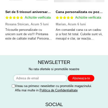
Set de 5 tricouri aniversare pentru nasi, parinti si copil, personalizate cu nume, varsta si mesaj "Motivul fericirii lor" model Unicorn
Cana personalizata cu poza si model Pensionare
Achizitie verificata
Achizitie verificata
Roxana Stoican,
Acum 5 luni
Marian,
Acum 6 luni
D
l
Tricourile personalizate cu
Am comandat cana ca un cadou
unicorn sunt de vis!!! Printarea
și a fost hit total. Culorile sunt vii,
F
este de calitate inalta! Personalul
mesajul e clar, iar reacția
p
este amabil și de ajutor!
persoanei a fost de neprețuit. A
Mulțumim frumos o sa le purtam
meritat fiecare leu.
cu drag la aniversate fetitei de 1
anisor!
NEWSLETTER
Nu rata ofertele si promotiile noastre
Vreau sa primesc newsletter cu promotiile magazinului.
Afla mai multe in
Politica de Confidentialitate
SOCIAL