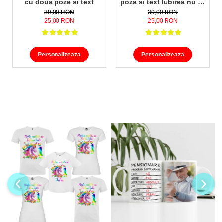
cu doua poze si text
poza si text Iubirea nu se
termina niciodata
39,00 RON
39,00 RON
25,00 RON
25,00 RON
Personalizeaza
Personalizeaza