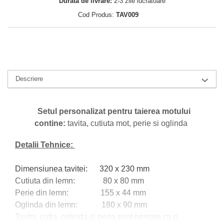
Durata de livrare:
2-3 zile lucratoare
Cod Produs:
TAV009
Descriere
Setul personalizat pentru taierea motului
contine:
tavita, cutiuta mot, perie si oglinda
Detalii Tehnice:
Dimensiunea tavitei: 320 x 230 mm
Cutiuta din lemn: 80 x 80 mm
Perie din lemn: 155 x 44 mm
Oglinda din lemn: 180 x 90 mm
Tavita, cutia, oglinda si peria sunt printate cu o