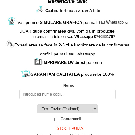
Beneficiile tale:
Cadou
forfecuța & ramă foto
Veți primi o
SIMULARE GRAFICA
pe mail
și
sau Whatsapp
DOAR după confirmarea dvs. vom da în producție.
Informații la telefon sau
Whatsapp 0760831767
Expedierea
se face în
2-3 zile lucrătoare
de la confirmarea
graficii pe mail sau whatsapp
IMPRIMARE UV
direct pe lemn
GARANTĂM
CALITATEA
produselor 100%
Nume
Comentarii
STOC EPUIZAT