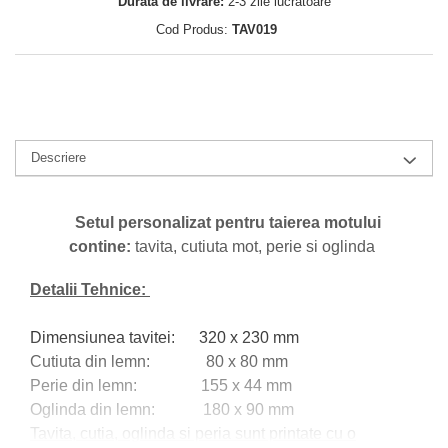
Durata de livrare:
2-3 zile lucratoare
Cod Produs:
TAV019
Descriere
Setul personalizat pentru taierea motului
contine:
tavita, cutiuta mot, perie si oglinda
Detalii Tehnice:
Dimensiunea tavitei: 320 x 230 mm
Cutiuta din lemn: 80 x 80 mm
Perie din lemn: 155 x 44 mm
Oglinda din lemn: 180 x 90 mm
Tavita, cutia, oglinda si peria sunt printate cu o