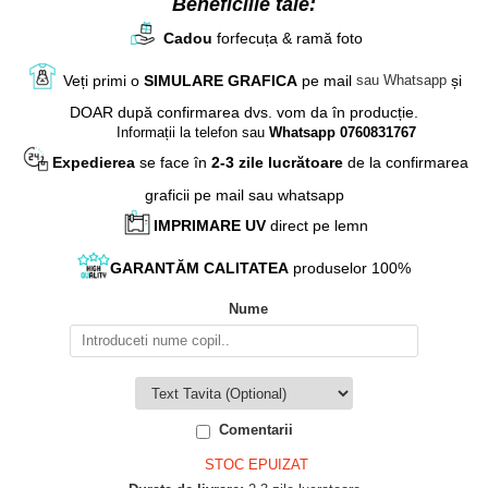
Beneficiile tale:
Cadou
forfecuța & ramă foto
Veți primi o
SIMULARE GRAFICA
pe mail
și
sau Whatsapp
DOAR după confirmarea dvs. vom da în producție.
Informații la telefon sau
Whatsapp 0760831767
Expedierea
se face în
2-3 zile lucrătoare
de la confirmarea
graficii pe mail sau whatsapp
IMPRIMARE UV
direct pe lemn
GARANTĂM
CALITATEA
produselor 100%
Nume
Comentarii
STOC EPUIZAT