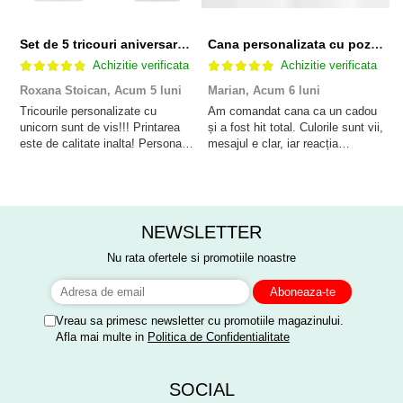
Set de 5 tricouri aniversare pentru nasi, parinti si copil, personalizate cu nume, varsta si mesaj "Motivul fericirii lor" model Unicorn
Cana personalizata cu poza si model Pensionare
Achizitie verificata
Achizitie verificata
Roxana Stoican,
Acum 5 luni
Marian,
Acum 6 luni
D
l
Tricourile personalizate cu
Am comandat cana ca un cadou
unicorn sunt de vis!!! Printarea
și a fost hit total. Culorile sunt vii,
F
este de calitate inalta! Personalul
mesajul e clar, iar reacția
p
este amabil și de ajutor!
persoanei a fost de neprețuit. A
Mulțumim frumos o sa le purtam
meritat fiecare leu.
cu drag la aniversate fetitei de 1
anisor!
NEWSLETTER
Nu rata ofertele si promotiile noastre
Vreau sa primesc newsletter cu promotiile magazinului.
Afla mai multe in
Politica de Confidentialitate
SOCIAL