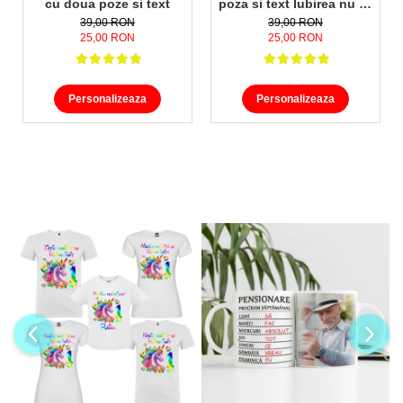
cu doua poze si text
poza si text Iubirea nu se
termina niciodata
39,00 RON
39,00 RON
25,00 RON
25,00 RON
Personalizeaza
Personalizeaza