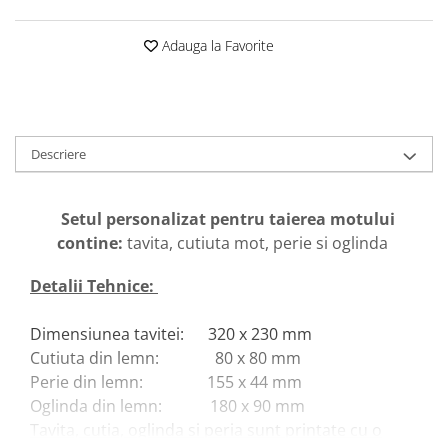
Adauga la Favorite
Descriere
Setul personalizat pentru taierea motului
contine:
tavita, cutiuta mot, perie si oglinda
Detalii Tehnice:
Dimensiunea tavitei: 320 x 230 mm
Cutiuta din lemn: 80 x 80 mm
Perie din lemn: 155 x 44 mm
Oglinda din lemn: 180 x 90 mm
Tavita, cutia, oglinda si peria sunt printate cu o