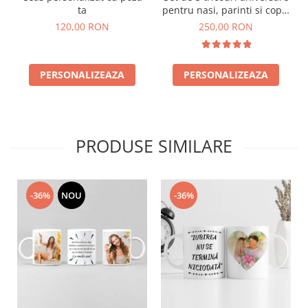
ta
pentru nasi, parinti si copil,
personalizate cu nume,
120,00 RON
250,00 RON
varsta si mesaj "Motata
minunata iubita si alintata"
model cu Minnie Mouse
PERSONALIZEAZA
PERSONALIZEAZA
PRODUSE SIMILARE
-36%
NOU
-36%