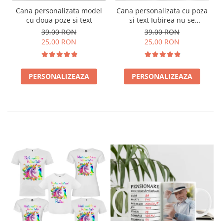
Cana personalizata model
Cana personalizata cu poza
L
cu doua poze si text
si text Iubirea nu se
termina niciodata
39,00 RON
39,00 RON
25,00 RON
25,00 RON
PERSONALIZEAZA
PERSONALIZEAZA