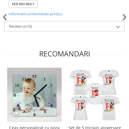
imprimanta UV de ultima generatie direct pe lemn
VEZI MAI MULT
Informatii conformitate produs
Review-uri
(0)
RECOMANDARI
Ceas personalizat cu poza
Set de 5 tricouri aniversare