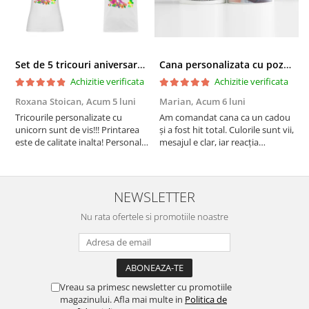
Set de 5 tricouri aniversare pentru nasi, parinti si copil, personalizate cu nume, varsta si mesaj "Motivul fericirii lor" model Unicorn
Cana personalizata cu poza si model Pensionare
Achizitie verificata
Achizitie verificata
Roxana Stoican,
Acum 5 luni
Marian,
Acum 6 luni
D
l
Tricourile personalizate cu
Am comandat cana ca un cadou
unicorn sunt de vis!!! Printarea
și a fost hit total. Culorile sunt vii,
F
este de calitate inalta! Personalul
mesajul e clar, iar reacția
p
este amabil și de ajutor!
persoanei a fost de neprețuit. A
Mulțumim frumos o sa le
meritat fiecare leu.
purtam cu drag la aniversate
fetitei de 1 anisor!
NEWSLETTER
Nu rata ofertele si promotiile noastre
Vreau sa primesc newsletter cu promotiile
magazinului. Afla mai multe in
Politica de