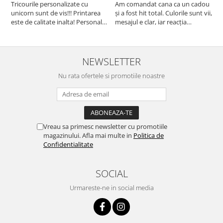
l
Tricourile personalizate cu
Am comandat cana ca un cadou
unicorn sunt de vis!!! Printarea
și a fost hit total. Culorile sunt vii,
F
este de calitate inalta! Personalul
mesajul e clar, iar reacția
p
este amabil și de ajutor!
persoanei a fost de neprețuit. A
Mulțumim frumos o sa le
meritat fiecare leu.
purtam cu drag la aniversate
fetitei de 1 anisor!
NEWSLETTER
Nu rata ofertele si promotiile noastre
Vreau sa primesc newsletter cu promotiile
magazinului. Afla mai multe in
Politica de
Confidentialitate
SOCIAL
Urmareste-ne in social media