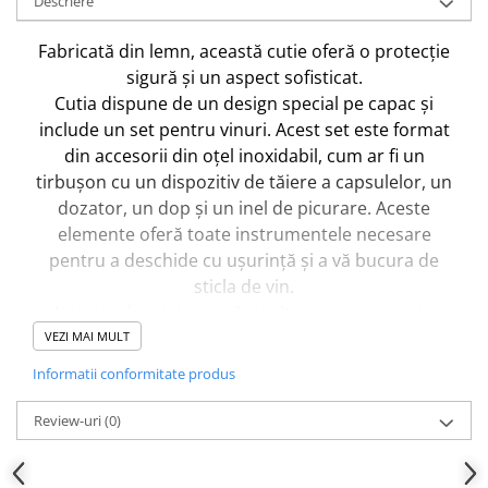
Descriere
Fabricată din lemn, această cutie oferă o protecție
sigură și un aspect sofisticat.
Cutia dispune de un design special pe capac și
include un set pentru vinuri. Acest set este format
din accesorii din oțel inoxidabil, cum ar fi un
tirbușon cu un dispozitiv de tăiere a capsulelor, un
dozator, un dop și un inel de picurare. Aceste
elemente oferă toate instrumentele necesare
pentru a deschide cu ușurință și a vă bucura de
sticla de vin.
Interiorul cutiei este căptușit pentru a garanta
siguranța și stabilitatea sticlei în timpul
VEZI MAI MULT
transportului. În plus, lemnul utilizat la fabricarea
Informatii conformitate produs
sa oferă o protecție suplimentară împotriva
impacturilor și modificărilor de temperatură.
Review-uri
(0)
Dacă dorești și alte schimbări în grafica acestui
produs
contacteaza-ne pe
Whatsapp 0760831767