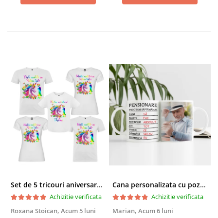
Set de 5 tricouri aniversare pentru nasi, parinti si copil, personalizate cu nume, varsta si mesaj "Motivul fericirii lor" model Unicorn
Cana personalizata cu poza si model Pensionare
Achizitie verificata
Achizitie verificata
Roxana Stoican,
Acum 5 luni
Marian,
Acum 6 luni
D