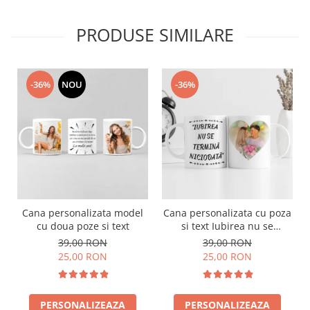
PRODUSE SIMILARE
-36%
NOU
-36%
Cana personalizata model
Cana personalizata cu poza
L
cu doua poze si text
si text Iubirea nu se
termina niciodata
39,00 RON
39,00 RON
25,00 RON
25,00 RON
PERSONALIZEAZA
PERSONALIZEAZA