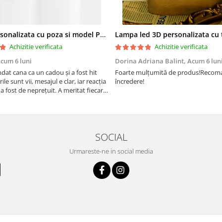
Cana personalizata cu poza si model Pensionare
Achizitie verificata
Achizitie verificata
cum 6 luni
Dorina Adriana Balint,
Acum 6 lun
at cana ca un cadou și a fost hit
Foarte mulțumită de produs!Recom
rile sunt vii, mesajul e clar, iar reacția
încredere!
a fost de neprețuit. A meritat fiecare
SOCIAL
Urmareste-ne in social media