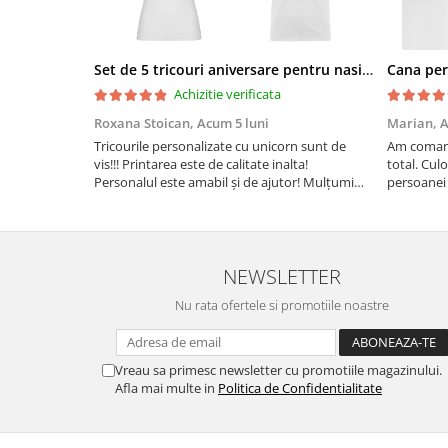
Set de 5 tricouri aniversare pentru nasi, parinti si copil, personalizate cu nume, varsta si mesaj "Motivul fericirii lor" model Unicorn
Achizitie verificata
Roxana Stoican,
Acum 5 luni
Marian,
A
Tricourile personalizate cu unicorn sunt de
Am comand
vis!!! Printarea este de calitate inalta!
total. Culo
Personalul este amabil și de ajutor! Mulțumim
persoanei 
frumos o sa le purtam cu drag la aniversate
leu.
fetitei de 1 anisor!
NEWSLETTER
Nu rata ofertele si promotiile noastre
Vreau sa primesc newsletter cu promotiile magazinului.
Afla mai multe in
Politica de Confidentialitate