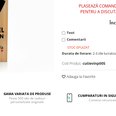
PLASEAZĂ COMANDA
PENTRU A DISCUTA
Înc
Text
Comentarii
STOC EPUIZAT
Durata de livrare:
2-3 zile lucrato
Cod Produs:
cutievinp005
Adauga la Favorite
GAMA VARIATA DE PRODUSE
CUMPARATURI IN SIG
Peste 500 idei de cadouri
Comenzi securizat
personalizate originale