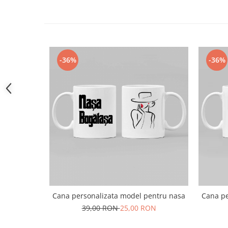
Cum pot face personalizarea?
Pasul 1:
Bifează căsuțele specifice pentru a 
care dorești sa le folosim pentru personalizar
Pasul 2:
Bifează căsuțele pentru a adauga text
-36%
-36%
model
Pasul 3:
Apasă butonul "Adaugă în coș" și fin
caută cadouri pentru cei dragi pe site-ul nostr
Atenție:
Pentru a putea adauga produsul in
să completați toate opțiunile obligatorii sp
Cana personalizata model pentru nasa
Cana pe
39,00 RON
25,00 RON