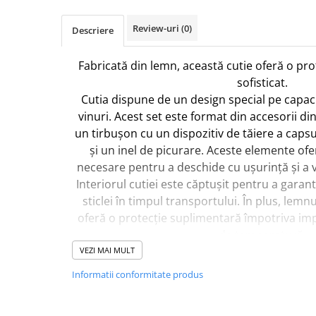
Review-uri
(0)
Descriere
Fabricată din lemn, această cutie oferă o pro
sofisticat.
Cutia dispune de un design special pe capac 
vinuri. Acest set este format din accesorii din
un tirbușon cu un dispozitiv de tăiere a caps
și un inel de picurare. Aceste elemente of
necesare pentru a deschide cu ușurință și a v
Interiorul cutiei este căptușit pentru a garant
sticlei în timpul transportului. În plus, lemnul
oferă o protecție suplimentară împotriva impa
de temperatură.
Dacă dorești și alte schimbări în grafica a
VEZI MAI MULT
ne pe
Whatsapp 0760831767
sau email
co
Informatii conformitate produs
echipa noastră va personaliza special pentru 
oferite.