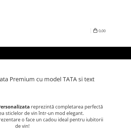
0,00
zata Premium cu model TATA si text
ersonalizata
reprezintă completarea perfectă
a sticlelor de vin într-un mod elegant.
zentare o face un cadou ideal pentru iubitorii
de vin!