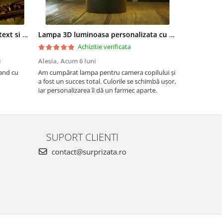
Lampa led 3D personalizata cu text si poza model Heart in love hands
Lampa 3D luminoasa personalizata cu 2 poze si nume si data Nou nascut
Achizitie verificata
i
Alesia,
Acum 6 luni
Monica Dor
and cu
Am cumpărat lampa pentru camera copilului și
Sunt foarte 
a fost un succes total. Culorile se schimbă ușor,
iar personalizarea îi dă un farmec aparte.
SUPORT CLIENTI
contact@surprizata.ro