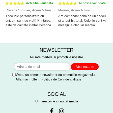
Achizitie verificata
Achizitie verificata
Roxana Stoican,
Acum 5 luni
Marian,
Acum 6 luni
D
l
Tricourile personalizate cu
Am comandat cana ca un cadou
unicorn sunt de vis!!! Printarea
și a fost hit total. Culorile sunt vii,
F
este de calitate inalta! Personalul
mesajul e clar, iar reacția
p
este amabil și de ajutor!
persoanei a fost de neprețuit. A
Mulțumim frumos o sa le purtam
meritat fiecare leu.
cu drag la aniversate fetitei de 1
anisor!
NEWSLETTER
Nu rata ofertele si promotiile noastre
Vreau sa primesc newsletter cu promotiile magazinului.
Afla mai multe in
Politica de Confidentialitate
SOCIAL
Urmareste-ne in social media