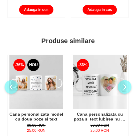
coș trebuie să completați toate opțiunile obligatorii
Adauga in cos
Adauga in cos
specifice produsului
Produse similare
-36%
NOU
-36%
Cana personalizata model
Cana personalizata cu
cu doua poze si text
poza si text Iubirea nu se
termina niciodata
39,00 RON
39,00 RON
25,00 RON
25,00 RON