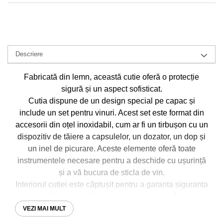
Descriere
Fabricată din lemn, această cutie oferă o protecție
sigură și un aspect sofisticat.
Cutia dispune de un design special pe capac și
include un set pentru vinuri. Acest set este format din
accesorii din oțel inoxidabil, cum ar fi un tirbușon cu un
dispozitiv de tăiere a capsulelor, un dozator, un dop și
un inel de picurare. Aceste elemente oferă toate
instrumentele necesare pentru a deschide cu ușurință
și a vă bucura de sticla de vin.
Interiorul cutiei este căptușit pentru a garanta siguranța
și stabilitatea sticlei în timpul transportului. În plus,
lemnul utilizat la fabricarea sa oferă o protecție
VEZI MAI MULT
suplimentară împotriva impacturilor și modificărilor de