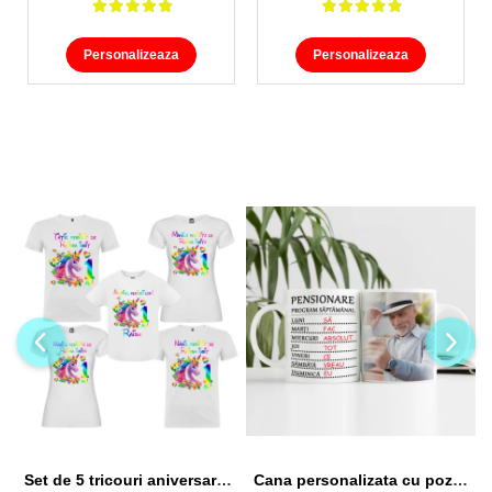
Personalizeaza
Personalizeaza
Set de 5 tricouri aniversare pentru nasi, parinti si copil, personalizate cu nume, varsta si mesaj "Motivul fericirii lor" model Unicorn
Cana personalizata cu poza si model Pensionare