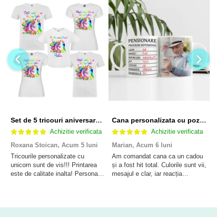
Set de 5 tricouri aniversare pentru nasi, parinti si copil, personalizate cu nume, varsta si mesaj "Motivul fericirii lor" model Unicorn
Cana personalizata cu poza si model Pensionare
Achizitie verificata
Achizitie verificata
Roxana Stoican,
Acum 5 luni
Marian,
Acum 6 luni
D
l
Tricourile personalizate cu
Am comandat cana ca un cadou
unicorn sunt de vis!!! Printarea
și a fost hit total. Culorile sunt vii,
F
este de calitate inalta! Personalul
mesajul e clar, iar reacția
p
este amabil și de ajutor!
persoanei a fost de neprețuit. A
Mulțumim frumos o sa le purtam
meritat fiecare leu.
cu drag la aniversate fetitei de 1
anisor!