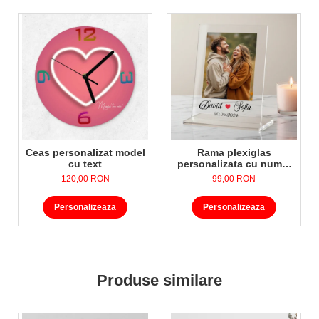
Ceas personalizat model
Rama plexiglas
cu text
personalizata cu nume,
data si poza
120,00 RON
99,00 RON
Personalizeaza
Personalizeaza
Produse similare