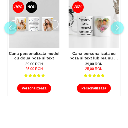
-36%
NOU
-36%
Cana personalizata model
Cana personalizata cu
cu doua poze si text
poza si text Iubirea nu se
termina niciodata
39,00 RON
39,00 RON
25,00 RON
25,00 RON
Personalizeaza
Personalizeaza