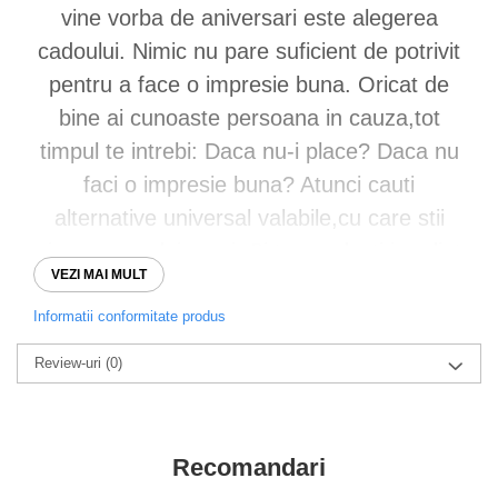
vine vorba de aniversari este alegerea
cadoului. Nimic nu pare suficient de potrivit
pentru a face o impresie buna. Oricat de
bine ai cunoaste persoana in cauza,tot
timpul te intrebi: Daca nu-i place? Daca nu
faci o impresie buna? Atunci cauti
alternative universal valabile,cu care stii
sigur ca nu dai gresi. Si te gandesti imediat
VEZI MAI MULT
la clasica sticla de vin. Un vin bun merita
toata atentia. De cele mai multe ori gustam
Informatii conformitate produs
cu ochii,iar anticiparea primei inghitituri din
Review-uri
(0)
vinul oferit de tine va fi amplificata la
vederea unui ambalaj cu aspect premium.
Recomandari