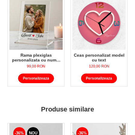
Rama plexiglas
Ceas personalizat model
personalizata cu nume,
cu text
data si poza
99,00 RON
120,00 RON
Personalizeaza
Personalizeaza
Produse similare
-36%
NOU
-36%