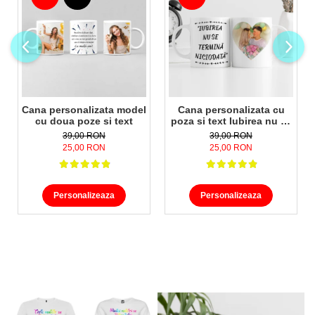
Cana personalizata model
Cana personalizata cu
cu doua poze si text
poza si text Iubirea nu se
termina niciodata
39,00 RON
39,00 RON
25,00 RON
25,00 RON
Personalizeaza
Personalizeaza