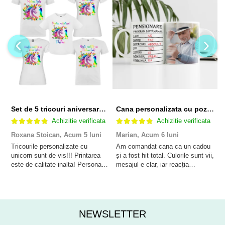
Set de 5 tricouri aniversare pentru nasi, parinti si copil, personalizate cu nume, varsta si mesaj "Motivul fericirii lor" model Unicorn
Cana personalizata cu poza si model Pensionare
Achizitie verificata
Achizitie verificata
Roxana Stoican,
Acum 5 luni
Marian,
Acum 6 luni
D
l
Tricourile personalizate cu
Am comandat cana ca un cadou
unicorn sunt de vis!!! Printarea
și a fost hit total. Culorile sunt vii,
F
este de calitate inalta! Personalul
mesajul e clar, iar reacția
p
este amabil și de ajutor!
persoanei a fost de neprețuit. A
Mulțumim frumos o sa le purtam
meritat fiecare leu.
cu drag la aniversate fetitei de 1
anisor!
NEWSLETTER