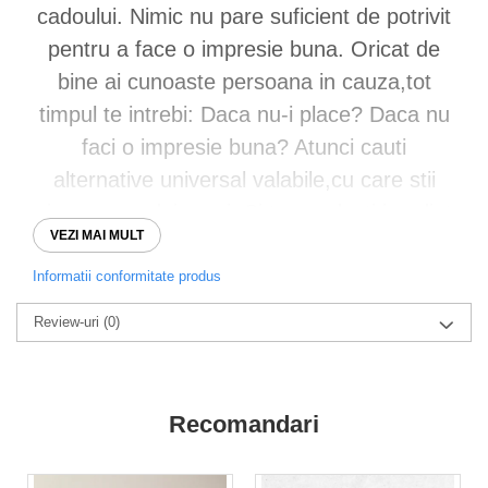
cadoului. Nimic nu pare suficient de potrivit
pentru a face o impresie buna. Oricat de
bine ai cunoaste persoana in cauza,tot
timpul te intrebi: Daca nu-i place? Daca nu
faci o impresie buna? Atunci cauti
alternative universal valabile,cu care stii
sigur ca nu dai gresi. Si te gandesti imediat
VEZI MAI MULT
la clasica sticla de vin. Un vin bun merita
toata atentia. De cele mai multe ori gustam
Informatii conformitate produs
cu ochii,iar anticiparea primei inghitituri din
Review-uri
(0)
vinul oferit de tine va fi amplificata la
vederea unui ambalaj cu aspect premium.
Recomandari