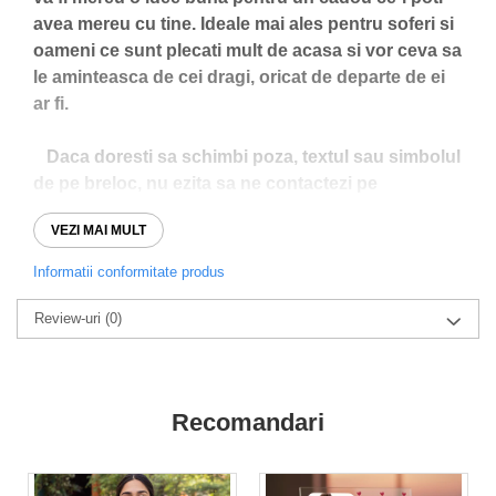
avea mereu cu tine. Ideale mai ales pentru soferi si
oameni ce sunt plecati mult de acasa si vor ceva sa
le aminteasca de cei dragi, oricat de departe de ei
ar fi.
Daca doresti sa schimbi poza, textul sau simbolul
de pe breloc, nu ezita sa ne contactezi pe
WhatsApp la numarul (0760831767), unde poti sa
VEZI MAI MULT
ne si lasi un mesaj pentru initierea unei comenzi.
Print-ul de pe breloc este complet personalizabil la
Informatii conformitate produs
alegerea dumneavoastra!
Review-uri
(0)
In rubrica "Comentarii" puteti adauga detalii
pentru cum vreti sa fie personalizata brelocul.
Optional, puteti adauga contra cost cate brelocuri
Recomandari
doriti.
Comanda o poti lasa si pe Whatsapp