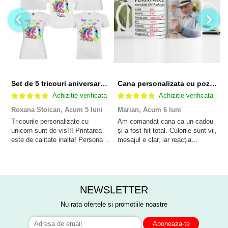
Set de 5 tricouri aniversare pentru nasi, parinti si copil, personalizate cu nume, varsta si mesaj "Motivul fericirii lor" model Unicorn
Cana personalizata cu poza si model Pensionare
Achizitie verificata
Achizitie verificata
Roxana Stoican,
Acum 5 luni
Marian,
Acum 6 luni
D
l
Tricourile personalizate cu
Am comandat cana ca un cadou
unicorn sunt de vis!!! Printarea
și a fost hit total. Culorile sunt vii,
F
este de calitate inalta! Personalul
mesajul e clar, iar reacția
p
este amabil și de ajutor!
persoanei a fost de neprețuit. A
Mulțumim frumos o sa le purtam
meritat fiecare leu.
cu drag la aniversate fetitei de 1
anisor!
NEWSLETTER
Nu rata ofertele si promotiile noastre