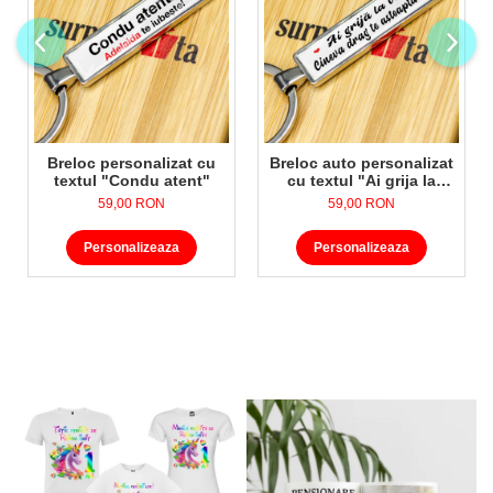
Breloc personalizat cu
Breloc auto personalizat
textul "Condu atent"
cu textul "Ai grija la
volan"
59,00 RON
59,00 RON
Personalizeaza
Personalizeaza