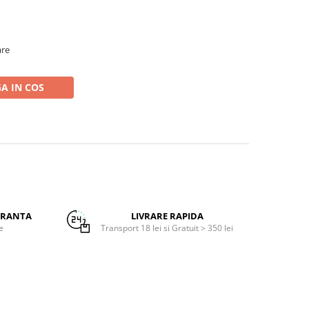
are
A IN COS
URANTA
LIVRARE RAPIDA
e
Transport 18 lei si Gratuit > 350 lei