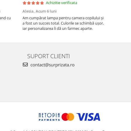
Achizitie verificata
i
Alesia,
Acum 6 luni
Monica Dor
and cu
Am cumpărat lampa pentru camera copilului și
Sunt foarte 
a fost un succes total. Culorile se schimbă ușor,
iar personalizarea îi dă un farmec aparte.
SUPORT CLIENTI
contact@surprizata.ro