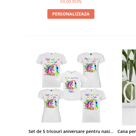
59,00 RON
PERSONALIZEAZA
Set de 5 tricouri aniversare pentru nasi, parinti si copil, personalizate cu nume, varsta si mesaj "Motivul fericirii lor" model Unicorn