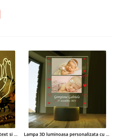
Lampa led 3D personalizata cu text si poza model Heart in love hands
Lampa 3D luminoasa personalizata cu 2 poze si nume si data Nou nascut