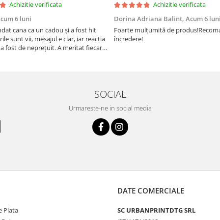
Achizitie verificata
Achizitie verificata
cum 6 luni
Dorina Adriana Balint,
Acum 6 lun
at cana ca un cadou și a fost hit
Foarte mulțumită de produs!Recom
rile sunt vii, mesajul e clar, iar reacția
încredere!
a fost de neprețuit. A meritat fiecare
SOCIAL
Urmareste-ne in social media
DATE COMERCIALE
 Plata
SC URBANPRINTDTG SRL