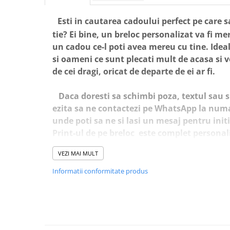
Esti in cautarea cadoului perfect pe care sa
tie? Ei bine, un breloc personalizat va fi m
un cadou ce-l poti avea mereu cu tine. Idea
si oameni ce sunt plecati mult de acasa si 
de cei dragi, oricat de departe de ei ar fi.
Daca doresti sa schimbi poza, textul sau s
ezita sa ne contactezi pe WhatsApp la numa
unde poti sa ne si lasi un mesaj pentru ini
Print-ul de pe breloc este complet personali
dumneavoastra!
VEZI MAI MULT
In rubrica "Comentarii" puteti adauga deta
Informatii conformitate produs
fie personalizata brelocul. Optional, putet
brelocuri doriti.
Comanda o poti lasa si pe Whatsapp (07608