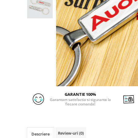
GARANTIE 100%
Garantam satisfactia si siguranta la
fiecare comanda!
Review-uri
(0)
Descriere