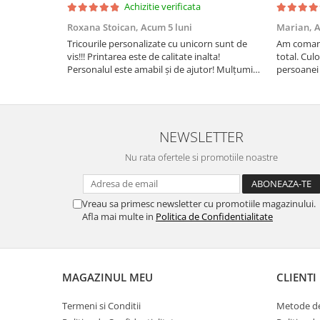
Achizitie verificata
Roxana Stoican,
Acum 5 luni
Marian,
A
Tricourile personalizate cu unicorn sunt de
Am comand
vis!!! Printarea este de calitate inalta!
total. Culo
Personalul este amabil și de ajutor! Mulțumim
persoanei 
frumos o sa le purtam cu drag la aniversate
leu.
fetitei de 1 anisor!
NEWSLETTER
Nu rata ofertele si promotiile noastre
Vreau sa primesc newsletter cu promotiile magazinului.
Afla mai multe in
Politica de Confidentialitate
MAGAZINUL MEU
CLIENTI
Termeni si Conditii
Metode de