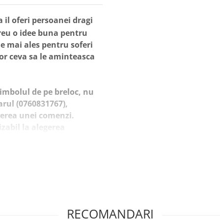
 il oferi persoanei dragi
ereu o idee buna pentru
le mai ales pentru soferi
vor ceva sa le aminteasca
imbolul de pe breloc, nu
rul (0760831767),
tierea unei comenzi.
zabil la alegerea
lii pentru cum vreti sa
i adauga contra cost cate
31767). Ne dai un mesaj
RECOMANDARI