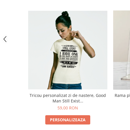
iar noi iti vom procesa comanda!
Detalii tehnice:
Dimensiune: 2.9x5cm
Tricou personalizat zi de nastere, Good
Rama pl
Man Still Exist...
59,00 RON
PERSONALIZEAZA