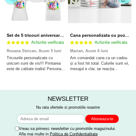
Set de 5 tricouri aniversare pentru nasi, parinti si copil, personalizate cu nume, varsta si mesaj "Motivul fericirii lor" model Unicorn
Cana personalizata cu poza si model Pensionare
Achizitie verificata
Achizitie verificata
Roxana Stoican,
Acum 5 luni
Marian,
Acum 6 luni
D
l
Tricourile personalizate cu
Am comandat cana ca un cadou
unicorn sunt de vis!!! Printarea
și a fost hit total. Culorile sunt vii,
F
este de calitate inalta! Personalul
mesajul e clar, iar reacția
p
este amabil și de ajutor!
persoanei a fost de neprețuit. A
Mulțumim frumos o sa le purtam
meritat fiecare leu.
cu drag la aniversate fetitei de 1
anisor!
NEWSLETTER
Nu rata ofertele si promotiile noastre
Vreau sa primesc newsletter cu promotiile magazinului.
Afla mai multe in
Politica de Confidentialitate