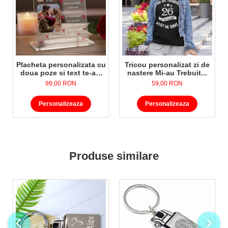
Detalii tehnice:
Dimensiune: 2.9x5cm
Placheta personalizata cu
Tricou personalizat zi de
doua poze si text te-am
nastere Mi-au Trebuit...
gasit fara sa te caut...
99,00 RON
59,00 RON
Personalizeaza
Personalizeaza
Produse similare